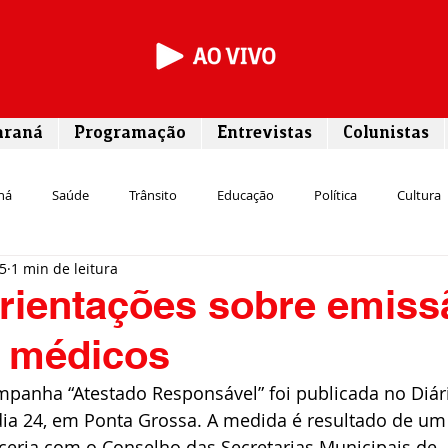
araná
Programação
Entrevistas
Colunistas
ná
Saúde
Trânsito
Educação
Política
Cultura
25
1 min de leitura
Segurança
Entrevista
Infraestrutura
Agricultura
L
rientações sobre emiss
s médicos
Meio ambiente
Comunicação
Empreendedorismo
Susten
mpanha “Atestado Responsável” foi publicada no Diár
 dia 24, em Ponta Grossa. A medida é resultado de um
Transporte
Cultura
Assistência Social
ceria com o Conselho das Secretarias Municipais de 