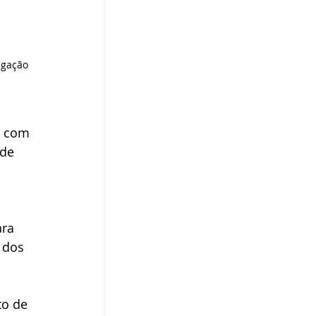
lgação
, com 
 de 
ra 
 dos 
o de 