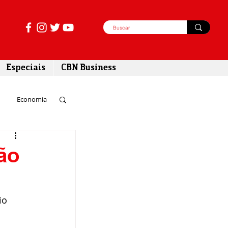
Especiais
CBN Business
Economia
azer
ão
tabilidade
io 
 