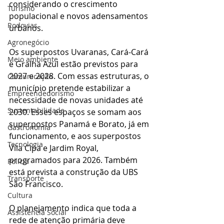
considerando o crescimento 
Turismo
populacional e novos adensamentos 
Rodovias
urbanos.
Agronegócio
Os superpostos Uvaranas, Cará-Cará 
Meio ambiente
e Gralha Azul estão previstos para 
2027 e 2028. Com essas estruturas, o 
Comunicação
município pretende estabilizar a 
Empreendedorismo
necessidade de novas unidades até 
Sustentabilidade
2030. Esses espaços se somam aos 
superpostos Panamá e Borato, já em 
Gastronomia
funcionamento, e aos superpostos 
Tecnologia
Vila Cipa e Jardim Royal, 
programados para 2026. Também 
Polícia
está prevista a construção da UBS 
Transporte
São Francisco.
Cultura
O planejamento indica que toda a 
Assistência Social
rede de atenção primária deve 