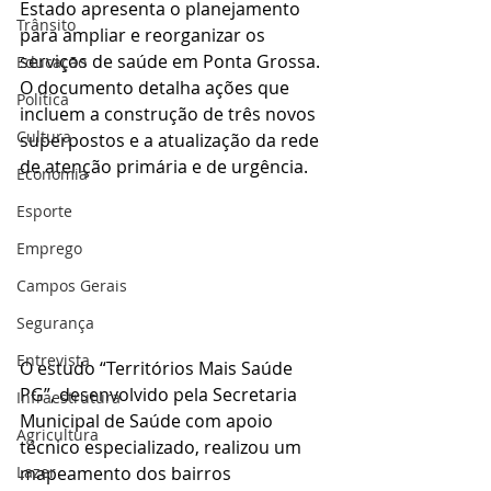
Estado apresenta o planejamento 
Trânsito
para ampliar e reorganizar os 
serviços de saúde em Ponta Grossa. 
Educação
O documento detalha ações que 
Política
incluem a construção de três novos 
Cultura
superpostos e a atualização da rede 
de atenção primária e de urgência.
Economia
Esporte
Emprego
Campos Gerais
Segurança
Entrevista
O estudo “Territórios Mais Saúde 
PG”, desenvolvido pela Secretaria 
Infraestrutura
Municipal de Saúde com apoio 
Agricultura
técnico especializado, realizou um 
mapeamento dos bairros 
Lazer