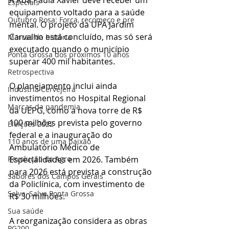
Especiais
equipamento voltado para a saúde 
Outubro Rosa: Força, recomeço e pre
mental. O projeto da UPA Jardim 
Carvalho está concluído, mas só será 
Marcas da história
executado quando o município 
Ponta Grossa dos próximos 10 anos
superar 400 mil habitantes.
Retrospectiva
O planejamento inclui ainda 
Indústria Cervejeira
investimentos no Hospital Regional 
Marcas da pandemia
da UEPG, como a nova torre de R$ 
100 milhões prevista pelo governo 
Eleições 2022
federal e a inauguração do 
110 anos de uma paixão
Ambulatório Médico de 
Especialidades em 2026. Também 
Revolução do Agro
para 2026 está prevista a construção 
Sabores dos Campos Gerais
da Policlínica, com investimento de 
Salva, Salve Ponta Grossa
R$ 30 milhões.
Sua saúde
A reorganização considera as obras 
PG200