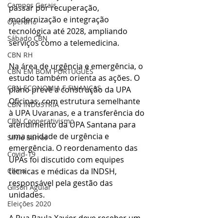
Campos Gerais
passar por recuperação, 
modernização e integração 
Operário
tecnológica até 2028, ampliando 
Sábado CBN
serviços como a telemedicina.
CBN RH
Na área de urgência e emergência, o 
CBN EM BOM PORTUGUÊS
estudo também orienta as ações. O 
CBN ECONOMIA E FINANÇAS
plano prevê a construção da UPA 
Oficinas, com estrutura semelhante 
CBN INDÚSTRIA
à UPA Uvaranas, e a transferência do 
CBN Cooperativismo
atendimento da UPA Santana para 
uma unidade de urgência e 
Silvio Barros
emergência. O reordenamento das 
Covid-19
UPAs foi discutido com equipes 
técnicas e médicas da INDSH, 
Clima
responsável pela gestão das 
Gilson Aguiar
unidades.
Eleições 2020
A Rua Paula Xavier deve receber um 