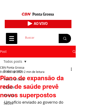
Post
Todos posts
CBN Ponta Grossa
Todos posts
9 de dez. de 2025
2 min de leitura
Plano de expansão da
Ponta Grossa
rede de saúde prevê
Cidade
novos superpostos
Paraná
Um ofício enviado ao governo do 
Saúde