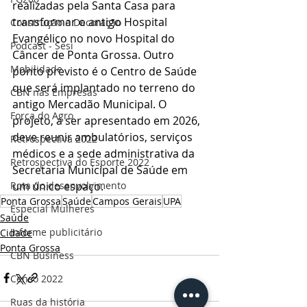
realizadas pela Santa Casa para 
transformar o antigo Hospital 
Construção e Decoração
Evangélico no novo Hospital do 
Podcast - Sesi
Câncer de Ponta Grossa. Outro 
Mobilidade
ponto previsto é o Centro de Saúde 
que será implantado no terreno do 
CBN nas Empresas
antigo Mercadão Municipal. O 
Força do Agro
projeto, a ser apresentado em 2026, 
deve reunir ambulatórios, serviços 
Retrospectiva 2022
médicos e a sede administrativa da 
Retrospectiva do Esporte 2022
Secretaria Municipal de Saúde em 
um único espaço.
Rota do desenvolvimento
Ponta Grossa
Saúde
Campos Gerais
UPA
Especial Mulheres
Saúde
Informe publicitário
Cidade
Ponta Grossa
CBN Business
Censo 2022
Ruas da história