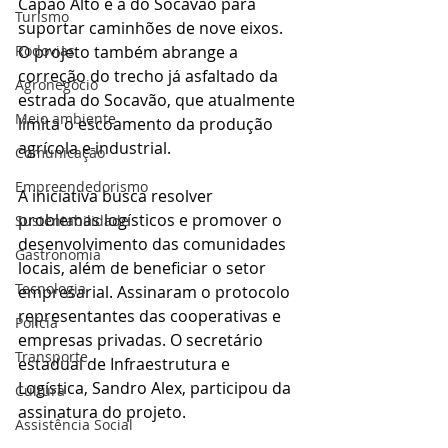
Capão Alto e a do Socavão para 
Turismo
suportar caminhões de nove eixos. 
Rodovias
O projeto também abrange a 
correção do trecho já asfaltado da 
Agronegócio
estrada do Socavão, que atualmente 
Meio ambiente
limita o escoamento da produção 
agrícola e industrial.
Comunicação
Empreendedorismo
A iniciativa busca resolver 
problemas logísticos e promover o 
Sustentabilidade
desenvolvimento das comunidades 
Gastronomia
locais, além de beneficiar o setor 
Tecnologia
empresarial. Assinaram o protocolo 
representantes das cooperativas e 
Polícia
empresas privadas. O secretário 
Transporte
estadual de Infraestrutura e 
Logística, Sandro Alex, participou da 
Cultura
assinatura do projeto.
Assistência Social