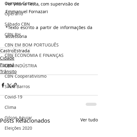
Campos Gerais
Por Vitória Testa, com supervisão de 
Emmanuel Fornazari
Operário
Sábado CBN
*Texto escrito a partir de informações da 
CBN RH
assessoria
CBN EM BOM PORTUGUÊS
Castro
Estrada
CBN ECONOMIA E FINANÇAS
Cidade
Paraná
CBN INDÚSTRIA
Trânsito
CBN Cooperativismo
Silvio Barros
Covid-19
Clima
Gilson Aguiar
Posts Relacionados
Ver tudo
Eleições 2020