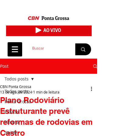
Post
Todos posts
CBN Ponta Grossa
Todos posts
13 de ago. de 2024
1 min de leitura
Plano Rodoviário
Ponta Grossa
Estruturante prevê
Cidade
reformas de rodovias em
Paraná
Castro
Saúde