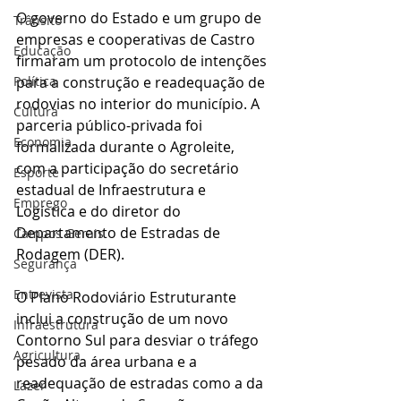
O governo do Estado e um grupo de 
Trânsito
empresas e cooperativas de Castro 
Educação
firmaram um protocolo de intenções 
Política
para a construção e readequação de 
rodovias no interior do município. A 
Cultura
parceria público-privada foi 
Economia
formalizada durante o Agroleite, 
com a participação do secretário 
Esporte
estadual de Infraestrutura e 
Emprego
Logística e do diretor do 
Departamento de Estradas de 
Campos Gerais
Rodagem (DER).
Segurança
Entrevista
O Plano Rodoviário Estruturante 
inclui a construção de um novo 
Infraestrutura
Contorno Sul para desviar o tráfego 
Agricultura
pesado da área urbana e a 
readequação de estradas como a da 
Lazer