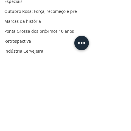
Especiais
Outubro Rosa: Força, recomeço e pre
Marcas da história
Ponta Grossa dos próximos 10 anos
Retrospectiva
Indústria Cervejeira
Marcas da pandemia
Eleições 2022
110 anos de uma paixão
Revolução do Agro
Sabores dos Campos Gerais
Comentários
Salva, Salve Ponta Grossa
Sua saúde
Escreva um comentário
Motorista é investigada
Autor de homic
PG200