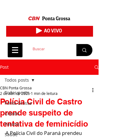
Post
Todos posts
CBN Ponta Grossa
Todos posts
2 de abr. de 2025
1 min de leitura
Polícia Civil de Castro
Ponta Grossa
prende suspeito de
Cidade
tentativa de feminicídio
Paraná
A Polícia Civil do Paraná prendeu 
Saúde