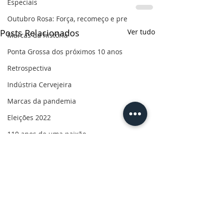
Especiais
Outubro Rosa: Força, recomeço e pre
Posts Relacionados
Ver tudo
Marcas da história
Ponta Grossa dos próximos 10 anos
Retrospectiva
Indústria Cervejeira
Marcas da pandemia
Eleições 2022
110 anos de uma paixão
Revolução do Agro
Sabores dos Campos Gerais
Salva, Salve Ponta Grossa
Sua saúde
PG200