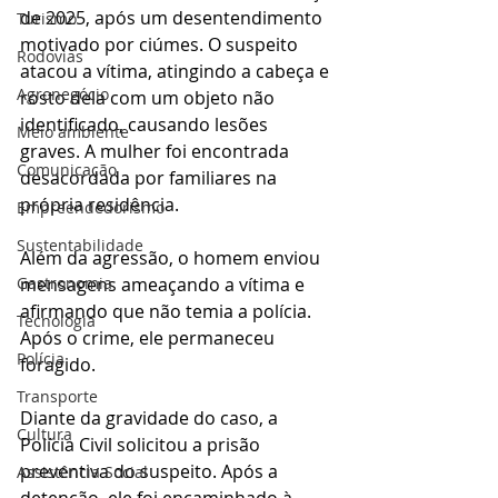
de 2025, após um desentendimento 
Turismo
motivado por ciúmes. O suspeito 
Rodovias
atacou a vítima, atingindo a cabeça e 
Agronegócio
rosto dela com um objeto não 
identificado, causando lesões 
Meio ambiente
graves. A mulher foi encontrada 
Comunicação
desacordada por familiares na 
própria residência.
Empreendedorismo
Sustentabilidade
Além da agressão, o homem enviou 
mensagens ameaçando a vítima e 
Gastronomia
afirmando que não temia a polícia. 
Tecnologia
Após o crime, ele permaneceu 
Polícia
foragido.
Transporte
Diante da gravidade do caso, a 
Cultura
Polícia Civil solicitou a prisão 
preventiva do suspeito. Após a 
Assistência Social
detenção, ele foi encaminhado à 