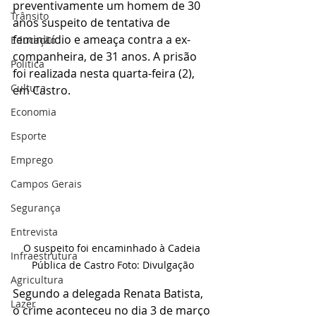
preventivamente um homem de 30 
Trânsito
anos suspeito de tentativa de 
feminicídio e ameaça contra a ex-
Educação
companheira, de 31 anos. A prisão 
Política
foi realizada nesta quarta-feira (2), 
Cultura
em Castro.
Economia
Esporte
Emprego
Campos Gerais
Segurança
Entrevista
O suspeito foi encaminhado à Cadeia 
Infraestrutura
Pública de Castro Foto: Divulgação
Agricultura
Segundo a delegada Renata Batista, 
Lazer
o crime aconteceu no dia 3 de março 