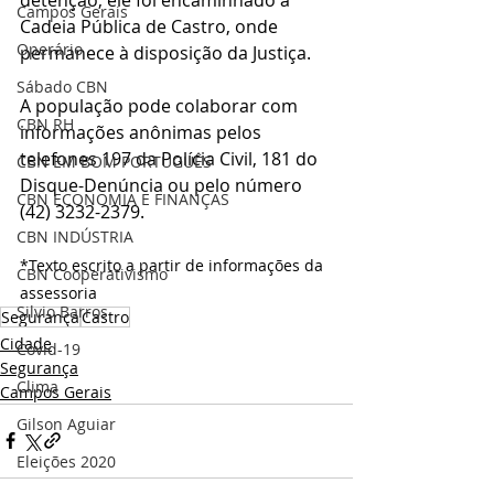
Campos Gerais
Cadeia Pública de Castro, onde 
Operário
permanece à disposição da Justiça.
Sábado CBN
A população pode colaborar com 
CBN RH
informações anônimas pelos 
telefones 197 da Polícia Civil, 181 do 
CBN EM BOM PORTUGUÊS
Disque-Denúncia ou pelo número 
CBN ECONOMIA E FINANÇAS
(42) 3232-2379.
CBN INDÚSTRIA
*Texto escrito a partir de informações da 
CBN Cooperativismo
assessoria
Silvio Barros
Segurança
Castro
Cidade
Covid-19
Segurança
Clima
Campos Gerais
Gilson Aguiar
Eleições 2020