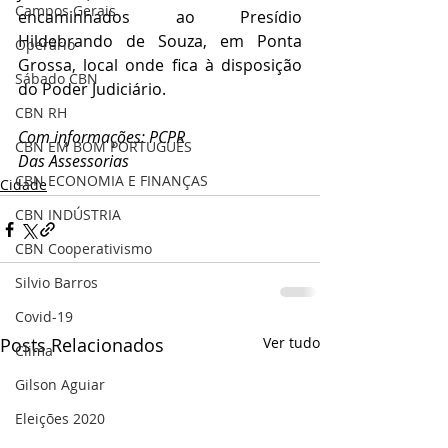
Campos Gerais
encaminhados ao Presídio 
Hildebrando de Souza, em Ponta 
Operário
Grossa, local onde fica à disposição 
Sábado CBN
do Poder Judiciário.
CBN RH
Com informações: PCPR
CBN EM BOM PORTUGUÊS
Das Assessorias
CBN ECONOMIA E FINANÇAS
Cidade
CBN INDÚSTRIA
CBN Cooperativismo
Silvio Barros
Covid-19
Posts Relacionados
Ver tudo
Clima
Gilson Aguiar
Eleições 2020