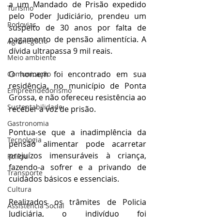
a um Mandado de Prisão expedido 
Turismo
pelo Poder Judiciário, prendeu um 
Rodovias
suspeito de 30 anos por falta de 
pagamento de pensão alimentícia. A 
Agronegócio
dívida ultrapassa 9 mil reais. 
Meio ambiente
O homem foi encontrado em sua 
Comunicação
residência, no município de Ponta 
Empreendedorismo
Grossa, e não ofereceu resistência ao 
Sustentabilidade
receber a voz de prisão. 
Gastronomia
Pontua-se que a inadimplência da 
Tecnologia
pensão alimentar pode acarretar 
prejuízos imensuráveis à criança, 
Polícia
fazendo-a sofrer e a privando de 
Transporte
cuidados básicos e essenciais.
Cultura
Realizados os trâmites de Policia 
Assistência Social
Judiciária, o indivíduo foi 