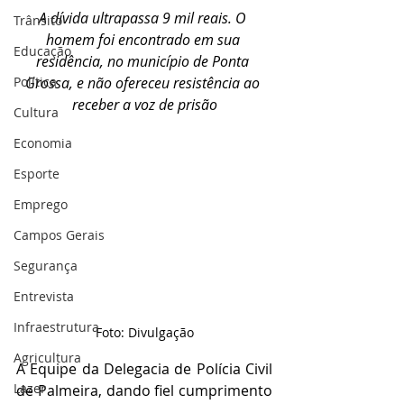
A dívida ultrapassa 9 mil reais. O 
Trânsito
homem foi encontrado em sua 
Educação
residência, no município de Ponta 
Política
Grossa, e não ofereceu resistência ao 
receber a voz de prisão
Cultura
Economia
Esporte
Emprego
Campos Gerais
Segurança
Entrevista
Infraestrutura
Foto: Divulgação
Agricultura
A Equipe da Delegacia de Polícia Civil 
Lazer
de Palmeira, dando fiel cumprimento 