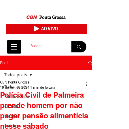
Post
Todos posts
CBN Ponta Grossa
Todos posts
19 de fev. de 2024
1 min de leitura
Polícia Civil de Palmeira
Ponta Grossa
prende homem por não
Cidade
pagar pensão alimentícia
Paraná
nesse sábado
Saúde