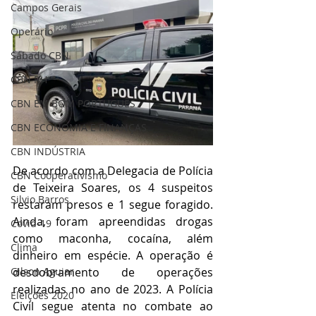
Campos Gerais
Operário
Sábado CBN
CBN RH
CBN EM BOM PORTUGUÊS
CBN ECONOMIA E FINANÇAS
CBN INDÚSTRIA
De acordo com a Delegacia de Polícia 
CBN Cooperativismo
de Teixeira Soares, os 4 suspeitos 
Silvio Barros
restaram presos e 1 segue foragido. 
Ainda, foram apreendidas drogas 
Covid-19
como maconha, cocaína, além 
Clima
dinheiro em espécie. A operação é 
Gilson Aguiar
desdobramento de operações 
realizadas no ano de 2023. A Polícia 
Eleições 2020
Civil segue atenta no combate ao 