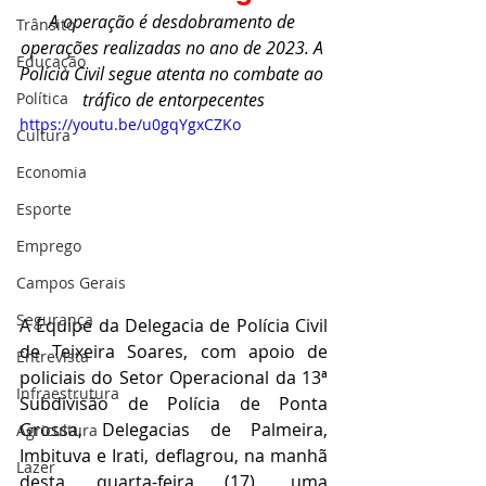
A operação é desdobramento de 
Trânsito
operações realizadas no ano de 2023. A 
Educação
Polícia Civil segue atenta no combate ao 
Política
tráfico de entorpecentes
https://youtu.be/u0gqYgxCZKo
Cultura
Economia
Esporte
Emprego
Campos Gerais
Segurança
A Equipe da Delegacia de Polícia Civil 
de Teixeira Soares, com apoio de 
Entrevista
policiais do Setor Operacional da 13ª 
Infraestrutura
Subdivisão de Polícia de Ponta 
Grossa, Delegacias de Palmeira, 
Agricultura
Imbituva e Irati, deflagrou, na manhã 
Lazer
desta quarta-feira (17), uma 