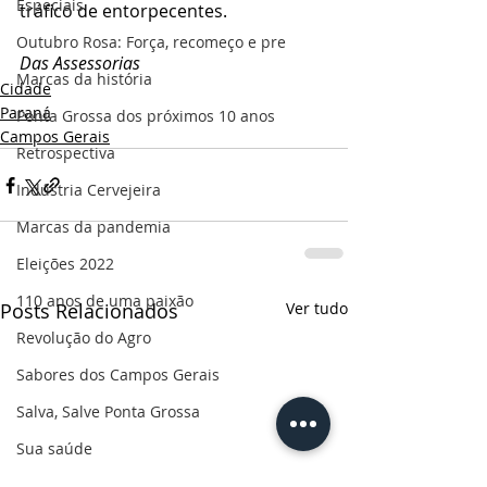
Especiais
tráfico de entorpecentes.
Outubro Rosa: Força, recomeço e pre
Das Assessorias
Marcas da história
Cidade
Paraná
Ponta Grossa dos próximos 10 anos
Campos Gerais
Retrospectiva
Indústria Cervejeira
Marcas da pandemia
Eleições 2022
110 anos de uma paixão
Posts Relacionados
Ver tudo
Revolução do Agro
Sabores dos Campos Gerais
Salva, Salve Ponta Grossa
Sua saúde
PG200