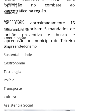
Turismo
operação no combate ao 
narcotráfico na região.
Rodovias
Agronegócio
Ao todo, aproximadamente 15 
policiais cumpriram 5 mandados de 
Meio ambiente
prisão preventiva e busca e 
Comunicação
apreensão no município de Teixeira 
Soares. 
Empreendedorismo
Sustentabilidade
Gastronomia
Tecnologia
Polícia
Transporte
Cultura
Assistência Social