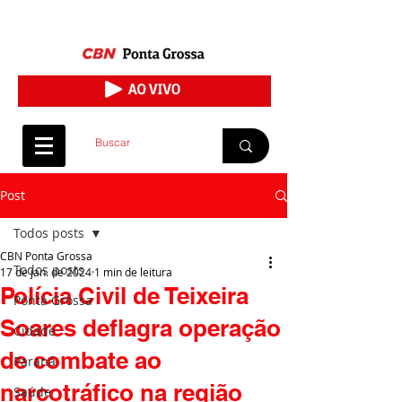
Post
Todos posts
CBN Ponta Grossa
Todos posts
17 de jan. de 2024
1 min de leitura
Polícia Civil de Teixeira
Ponta Grossa
Soares deflagra operação
Cidade
de combate ao
Paraná
narcotráfico na região
Saúde