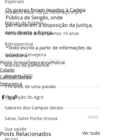
Especiais
Os presos foram levados à Cadeia 
Outubro Rosa: Força, recomeço e pre
Pública de Sengés, onde 
Marcas da história
permanecem à disposição da Justiça, 
sem direito a fiança.
Ponta Grossa dos próximos 10 anos
Retrospectiva
*Texto escrito a partir de informações da 
Indústria Cervejeira
assessoria
Ponta Grossa
Segurança
Polícia
Marcas da pandemia
Cidade
Eleições 2022
Campos Gerais
Segurança
110 anos de uma paixão
Revolução do Agro
Sabores dos Campos Gerais
Salva, Salve Ponta Grossa
Sua saúde
Posts Relacionados
Ver tudo
PG200