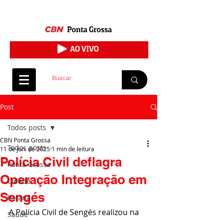
Post
Todos posts
CBN Ponta Grossa
Todos posts
11 de jun. de 2025
1 min de leitura
Polícia Civil deflagra
Ponta Grossa
Operação Integração em
Cidade
Sengés
Paraná
A Polícia Civil de Sengés realizou na 
Saúde