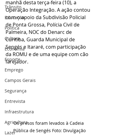
manhã desta terça-feira (10), a 
Trânsito
Operação Integração. A ação contou 
com o apoio da Subdivisão Policial 
Educação
de Ponta Grossa, Polícia Civil de 
Política
Palmeira, NOC do Denarc de 
Cultura
Curitiba, Guarda Municipal de 
Sengés e Itararé, com participação 
Economia
da ROMU e de uma equipe com cão 
Esporte
farejador.
Emprego
Campos Gerais
Segurança
Entrevista
Infraestrutura
Agricultura
Os presos foram levados à Cadeia 
Pública de Sengés Foto: Divulgação
Lazer