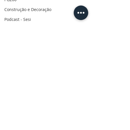
Construção e Decoração
Podcast - Sesi
Mobilidade
CBN nas Empresas
Força do Agro
Retrospectiva 2022
Retrospectiva do Esporte 2022
Rota do desenvolvimento
Especial Mulheres
Informe publicitário
CBN Business
Comentários
Censo 2022
Ruas da história