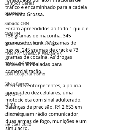
Campos Gerais
tráfico e encaminhado para a cadeia 
Operário
de Ponta Grossa.
Sábado CBN
Foram apreendidos ao todo 1 quilo e 
CBN RH
156 gramas de maconha, 345 
gramas de skunk, 17 gramas de 
CBN EM BOM PORTUGUÊS
haxixe, 245 gramas de crack e 73 
CBN ECONOMIA E FINANÇAS
gramas de cocaína. As drogas 
estavam embaladas para 
CBN INDÚSTRIA
comercialização.
CBN Cooperativismo
Silvio Barros
Além dos entorpecentes, a polícia 
apreendeu dez celulares, uma 
Covid-19
motocicleta com sinal adulterado, 
Clima
balanças de precisão, R$ 2.653 em 
dinheiro, um rádio comunicador, 
Gilson Aguiar
duas armas de fogo, munições e um 
Eleições 2020
simulacro.