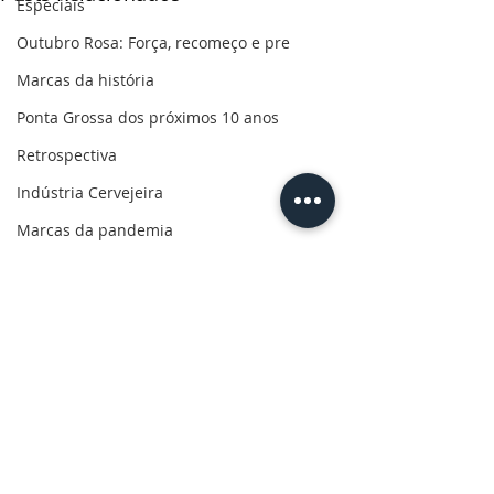
Especiais
Outubro Rosa: Força, recomeço e pre
Marcas da história
Ponta Grossa dos próximos 10 anos
Retrospectiva
Indústria Cervejeira
Marcas da pandemia
Eleições 2022
110 anos de uma paixão
Revolução do Agro
Sabores dos Campos Gerais
Salva, Salve Ponta Grossa
Comentários
Sua saúde
PG200