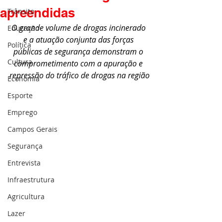
apreendidas
Trânsito
O grande volume de drogas incinerado 
Educação
e a atuação conjunta das forças 
Política
públicas de segurança demonstram o 
Cultura
comprometimento com a apuração e 
repressão do tráfico de drogas na região
Economia
Esporte
Emprego
Campos Gerais
Segurança
Entrevista
Infraestrutura
Agricultura
Lazer