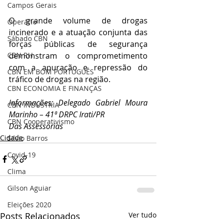
Campos Gerais
O grande volume de drogas 
Operário
incinerado e a atuação conjunta das 
Sábado CBN
forças públicas de segurança 
demonstram o comprometimento 
CBN RH
com a apuração e repressão do 
CBN EM BOM PORTUGUÊS
tráfico de drogas na região.
CBN ECONOMIA E FINANÇAS
Informações: Delegado Gabriel Moura 
CBN INDÚSTRIA
Marinho – 41ª DRPC Irati/PR
CBN Cooperativismo
Das Assessorias
Cidade
Silvio Barros
Covid-19
Clima
Gilson Aguiar
Eleições 2020
Posts Relacionados
Ver tudo