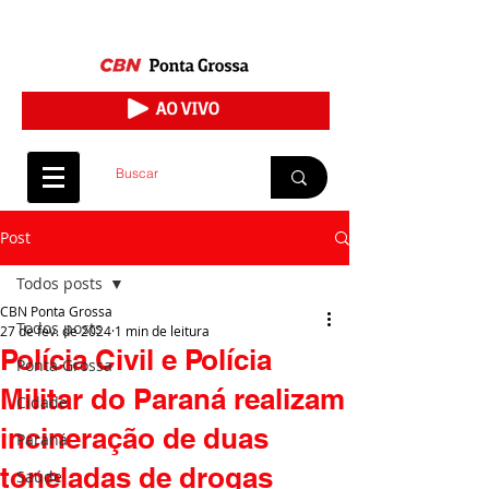
Post
Todos posts
CBN Ponta Grossa
Todos posts
27 de fev. de 2024
1 min de leitura
Polícia Civil e Polícia
Ponta Grossa
Militar do Paraná realizam
Cidade
incineração de duas
Paraná
toneladas de drogas
Saúde