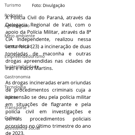
Turismo
Foto: Divulgação
Rodovias
A Polícia Civil do Paraná, através da 
Delegacia Regional de Irati, com o 
Agronegócio
apoio da Polícia Militar, através da 8ª 
Meio ambiente
CIA Independente, realizou nessa 
sexta-feira (23) a incineração de duas 
Comunicação
toneladas de maconha e outras 
Empreendedorismo
drogas apreendidas nas cidades de 
Sustentabilidade
Irati e Inácio Martins.
Gastronomia
As drogas incineradas eram oriundas 
Tecnologia
de procedimentos criminais cuja a 
apreensão se deu pela polícia militar 
Polícia
em situações de flagrante e pela 
Transporte
polícia civil em investigações e 
Cultura
demais procedimentos policiais 
ocorridos no último trimestre do ano 
Assistência Social
de 2023.