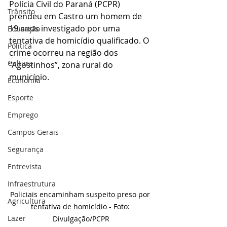
Polícia Civil do Paraná (PCPR) 
Trânsito
prendeu em Castro um homem de 
19 anos investigado por uma 
Educação
tentativa de homicídio qualificado. O 
Política
crime ocorreu na região dos 
Cultura
“Agostinhos”, zona rural do 
município.
Economia
Esporte
Emprego
Campos Gerais
Segurança
Entrevista
Infraestrutura
Policiais encaminham suspeito preso por 
Agricultura
tentativa de homicídio - Foto: 
Lazer
Divulgação/PCPR