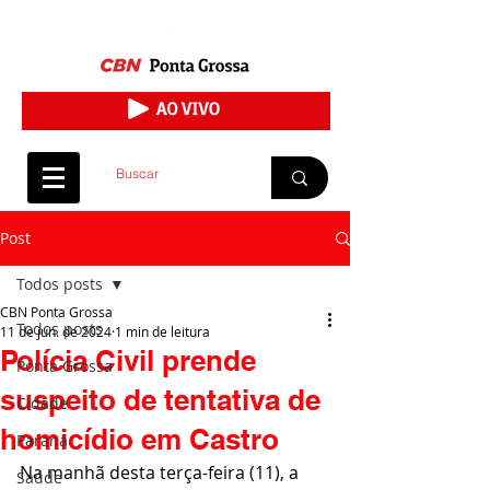
Post
Todos posts
CBN Ponta Grossa
Todos posts
11 de jun. de 2024
1 min de leitura
Polícia Civil prende
Ponta Grossa
suspeito de tentativa de
Cidade
homicídio em Castro
Paraná
Na manhã desta terça-feira (11), a 
Saúde