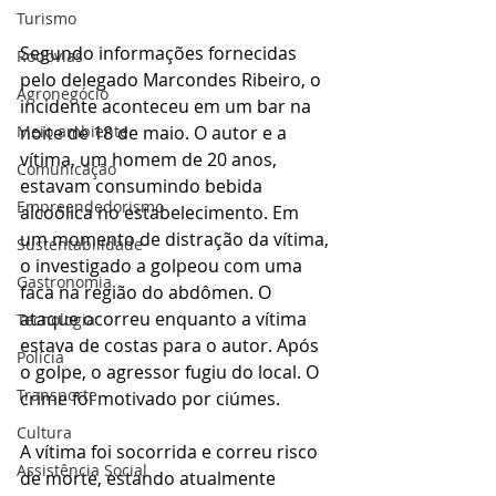
Turismo
Segundo informações fornecidas 
Rodovias
pelo delegado Marcondes Ribeiro, o 
Agronegócio
incidente aconteceu em um bar na 
noite de 18 de maio. O autor e a 
Meio ambiente
vítima, um homem de 20 anos, 
Comunicação
estavam consumindo bebida 
Empreendedorismo
alcoólica no estabelecimento. Em 
um momento de distração da vítima, 
Sustentabilidade
o investigado a golpeou com uma 
Gastronomia
faca na região do abdômen. O 
ataque ocorreu enquanto a vítima 
Tecnologia
estava de costas para o autor. Após 
Polícia
o golpe, o agressor fugiu do local. O 
Transporte
crime foi motivado por ciúmes.
Cultura
A vítima foi socorrida e correu risco 
Assistência Social
de morte, estando atualmente 