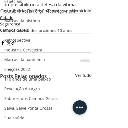
Especiais
impossibilitou a defesa da vítima.
Castro
Polícia Civil
Prisão
Tentativa de Homicídio
Outubro Rosa: Força, recomeço e pre
Cidade
Marcas da história
Segurança
Campos Gerais
Ponta Grossa dos próximos 10 anos
Retrospectiva
Indústria Cervejeira
Marcas da pandemia
Eleições 2022
Posts Relacionados
Ver tudo
110 anos de uma paixão
Revolução do Agro
Sabores dos Campos Gerais
Salva, Salve Ponta Grossa
Sua saúde
PG200