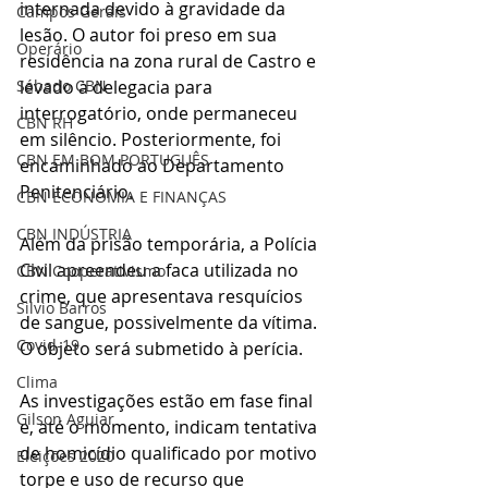
internada devido à gravidade da 
Campos Gerais
lesão. O autor foi preso em sua 
Operário
residência na zona rural de Castro e 
levado à delegacia para 
Sábado CBN
interrogatório, onde permaneceu 
CBN RH
em silêncio. Posteriormente, foi 
CBN EM BOM PORTUGUÊS
encaminhado ao Departamento 
Penitenciário.
CBN ECONOMIA E FINANÇAS
CBN INDÚSTRIA
Além da prisão temporária, a Polícia 
Civil apreendeu a faca utilizada no 
CBN Cooperativismo
crime, que apresentava resquícios 
Silvio Barros
de sangue, possivelmente da vítima. 
Covid-19
O objeto será submetido à perícia.
Clima
As investigações estão em fase final 
Gilson Aguiar
e, até o momento, indicam tentativa 
de homicídio qualificado por motivo 
Eleições 2020
torpe e uso de recurso que 