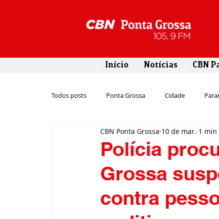
Início
Notícias
CBN P
Todos posts
Ponta Grossa
Cidade
Para
CBN Ponta Grossa
10 de mar.
1 min 
Esporte
Emprego
Campos Gerais
Polícia proc
Grossa suspe
Turismo
Rodovias
Agronegócio
contra pesso
Gastronomia
Tecnologia
Polícia