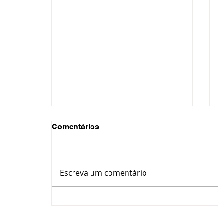
Comentários
Escreva um comentário
Motorista é investigada por
tentativa de homicídio após