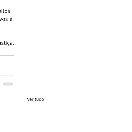
itos 
vos e 
stiça.
Ver tudo