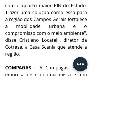
com o quarto maior PIB do Estado. 
Trazer uma solução como essa para 
a região dos Campos Gerais fortalece 
a mobilidade urbana e o 
compromisso com o meio ambiente", 
disse Cristiano Locatelli, diretor da 
Cotrasa, a Casa Scania que atende a 
região.
COMPAGAS
 – A Compagas é uma 
empresa de economia mista e tem 
como acionista majoritária a 
Companhia Paranaense de Energia – 
Copel, com 51% das ações, a Mitsui 
Gás e Energia do Brasil, com 24,5%, e 
a Commit Gás, com 24,5%. Com uma 
rede de distribuição de mais de 870 
quilômetros de extensão, atende 