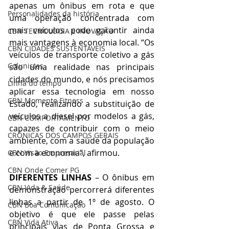
apenas um ônibus em rota e que 
Personalidades da história
uma operação concentrada com 
mais veículos pode garantir ainda 
CBN TECNOLOGIA E INOVAÇÃO
mais vantagens à economia local. “Os 
CBN CIDADES SUSTENTÁVEIS
veículos de transporte coletivo a gás 
Colunistas
são uma realidade nas principais 
cidades do mundo, e nós precisamos 
Linha do tempo
aplicar essa tecnologia em nosso 
CBN Momento Fitness
Estado, realizando a substituição de 
veículos a diesel por modelos a gás, 
CBN COMPORTAMENTO
capazes de contribuir com o meio 
CRÔNICAS DOS CAMPOS GERAIS
ambiente, com a saúde da população 
e com a economia”, afirmou.
CBN Visão Empresarial
CBN Onde Comer PG
DIFERENTES LINHAS 
– O ônibus em 
CBN Vida & Saúde
demonstração percorrerá diferentes 
linhas a partir de 1º de agosto. O 
CBN Boa Comunicação
objetivo é que ele passe pelas 
CBN Vida Ativa
principais vias de Ponta Grossa e 