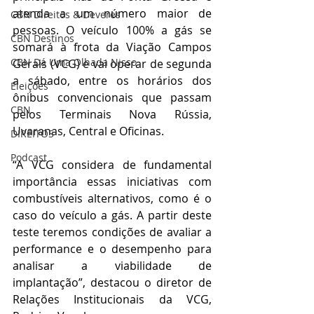
atenda a um número maior de 
CBN Direitos & Deveres
pessoas. O veículo 100% a gás se 
CBN Destinos
somará à frota da Viação Campos 
CBN Dá Uma Olhada Nisso
Gerais (VCG) e vai operar de segunda 
a sábado, entre os horários dos 
Eleições
ônibus convencionais que passam 
CBN
pelos Terminais Nova Rússia, 
Uvaranas, Central e Oficinas.
DIREITOS
Podcast
“A VCG considera de fundamental 
importância essas iniciativas com 
combustíveis alternativos, como é o 
caso do veículo a gás. A partir deste 
teste teremos condições de avaliar a 
performance e o desempenho para 
analisar a viabilidade de 
implantação”, destacou o diretor de 
Relações Institucionais da VCG, 