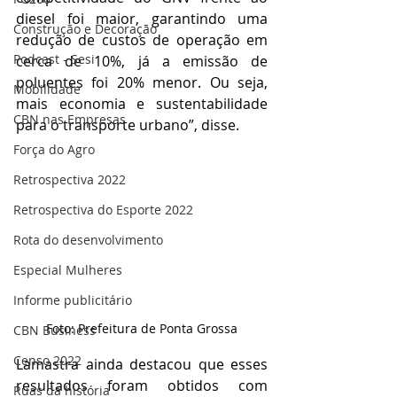
diesel foi maior, garantindo uma 
Construção e Decoração
redução de custos de operação em 
Podcast - Sesi
cerca de 10%, já a emissão de 
poluentes foi 20% menor. Ou seja, 
Mobilidade
mais economia e sustentabilidade 
CBN nas Empresas
para o transporte urbano”, disse.
Força do Agro
Retrospectiva 2022
Retrospectiva do Esporte 2022
Rota do desenvolvimento
Especial Mulheres
Informe publicitário
Foto: Prefeitura de Ponta Grossa
CBN Business
Censo 2022
Lamastra ainda destacou que esses 
resultados foram obtidos com 
Ruas da história