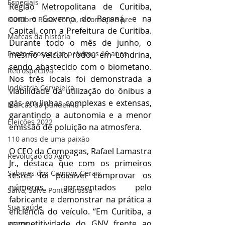
Especiais
Região Metropolitana de Curitiba, 
com o Governo do Paraná, e na 
Outubro Rosa: Força, recomeço e pre
Capital, com a Prefeitura de Curitiba. 
Marcas da história
Durante todo o mês de junho, o 
Ponta Grossa dos próximos 10 anos
mesmo veículo rodou em Londrina, 
sendo abastecido com o biometano. 
Retrospectiva
Nos três locais foi demonstrada a 
Indústria Cervejeira
viabilidade da utilização do ônibus a 
gás em linhas complexas e extensas, 
Marcas da pandemia
garantindo a autonomia e a menor 
Eleições 2022
emissão de poluição na atmosfera.
110 anos de uma paixão
O CEO da Compagas, Rafael Lamastra 
Revolução do Agro
Jr., destaca que com os primeiros 
Sabores dos Campos Gerais
testes foi possível comprovar os 
números apresentados pelo 
Salva, Salve Ponta Grossa
fabricante e demonstrar na prática a 
Sua saúde
eficiência do veículo. “Em Curitiba, a 
competitividade do GNV frente ao 
PG200