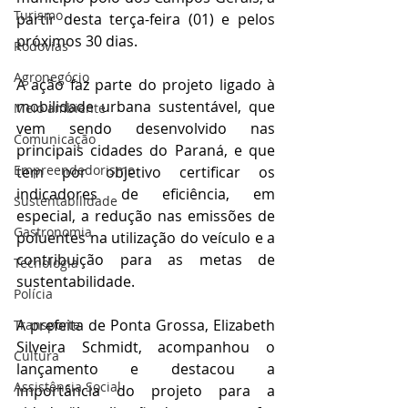
Turismo
partir desta terça-feira (01) e pelos 
próximos 30 dias.
Rodovias
Agronegócio
A ação faz parte do projeto ligado à 
mobilidade urbana sustentável, que 
Meio ambiente
vem sendo desenvolvido nas 
Comunicação
principais cidades do Paraná, e que 
Empreendedorismo
tem por objetivo certificar os 
indicadores de eficiência, em 
Sustentabilidade
especial, a redução nas emissões de 
Gastronomia
poluentes na utilização do veículo e a 
contribuição para as metas de 
Tecnologia
sustentabilidade.
Polícia
A prefeita de Ponta Grossa, Elizabeth 
Transporte
Silveira Schmidt, acompanhou o 
Cultura
lançamento e destacou a 
Assistência Social
importância do projeto para a 