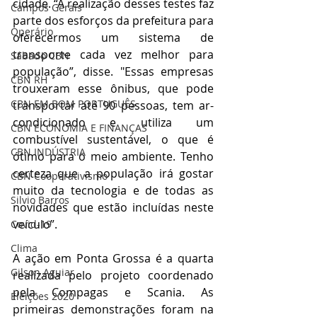
cidade. “A realização desses testes faz 
Campos Gerais
parte dos esforços da prefeitura para 
Operário
oferecermos um sistema de 
transporte cada vez melhor para 
Sábado CBN
população”, disse. "Essas empresas 
CBN RH
trouxeram esse ônibus, que pode 
CBN EM BOM PORTUGUÊS
transportar até 90 pessoas, tem ar-
condicionado e utiliza um 
CBN ECONOMIA E FINANÇAS
combustível sustentável, o que é 
CBN INDÚSTRIA
ótimo para o meio ambiente. Tenho 
certeza que a população irá gostar 
CBN Cooperativismo
muito da tecnologia e de todas as 
Silvio Barros
novidades que estão incluídas neste 
veículo”.
Covid-19
Clima
A ação em Ponta Grossa é a quarta 
Gilson Aguiar
realizada pelo projeto coordenado 
pela Compagas e Scania. As 
Eleições 2020
primeiras demonstrações foram na 