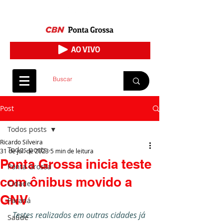
Post
Todos posts
Ricardo Silveira
Todos posts
31 de jul. de 2023
5 min de leitura
Ponta Grossa inicia teste
Ponta Grossa
com ônibus movido a
Cidade
GNV
Paraná
Testes realizados em outras cidades já 
Saúde