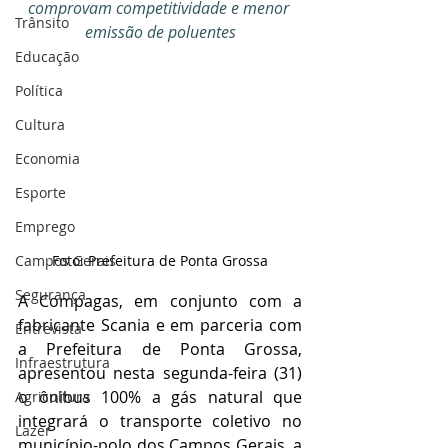
comprovam competitividade e menor 
Trânsito
emissão de poluentes
Educação
Política
Cultura
Economia
Esporte
Emprego
Campos Gerais
Foto: Prefeitura de Ponta Grossa
Segurança
A Compagas, em conjunto com a 
fabricante Scania e em parceria com 
Entrevista
a Prefeitura de Ponta Grossa, 
Infraestrutura
apresentou nesta segunda-feira (31) 
o ônibus 100% a gás natural que 
Agricultura
integrará o transporte coletivo no 
Lazer
município-polo dos Campos Gerais, a 