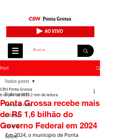
Post
Todos posts
CBN Ponta Grossa
Todos posts
6 de jan. de 2025
2 min de leitura
Ponta Grossa recebe mais
Ponta Grossa
de R$ 1,6 bilhão do
Cidade
Governo Federal em 2024
Paraná
Em 2024, o município de Ponta 
Saúde