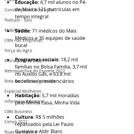
Educação
: 4,7 mil alunos no Pé-
de-Meia e 121 matrículas em 
Construção e Decoração
tempo integral
Podcast - Sesi
Mobilidade
Saúde
: 71 médicos do Mais 
Médicos e 35 equipes de saúde 
CBN nas Empresas
bucal
Força do Agro
Programas sociais
: 18,2 mil 
Retrospectiva 2022
famílias no Bolsa Família, 3,7 mil 
Retrospectiva do Esporte 2022
no Auxílio Gás, e 63,8 mil 
benefícios previdenciários
Rota do desenvolvimento
Especial Mulheres
Habitação
: 5,7 mil moradias 
Informe publicitário
pelo Minha Casa, Minha Vida
CBN Business
Cultura
: R$ 5 milhões 
Censo 2022
repassados pela Lei Paulo 
Gustavo e Aldir Blanc
Ruas da história