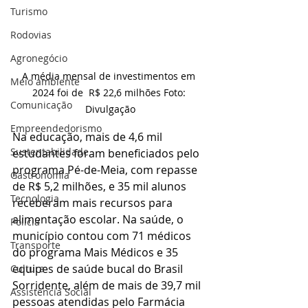
Turismo
Rodovias
Agronegócio
A média mensal de investimentos em 
Meio ambiente
2024 foi de  R$ 22,6 milhões Foto: 
Comunicação
Divulgação
Empreendedorismo
Na educação, mais de 4,6 mil 
Sustentabilidade
estudantes foram beneficiados pelo 
programa Pé-de-Meia, com repasse 
Gastronomia
de R$ 5,2 milhões, e 35 mil alunos 
Tecnologia
receberam mais recursos para 
alimentação escolar. Na saúde, o 
Polícia
município contou com 71 médicos 
Transporte
do programa Mais Médicos e 35 
equipes de saúde bucal do Brasil 
Cultura
Sorridente, além de mais de 39,7 mil 
Assistência Social
pessoas atendidas pelo Farmácia 