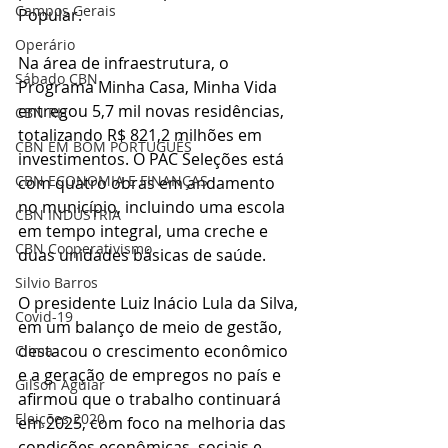
Campos Gerais
Popular.
Operário
Na área de infraestrutura, o 
Sábado CBN
Programa Minha Casa, Minha Vida 
entregou 5,7 mil novas residências, 
CBN RH
totalizando R$ 821,2 milhões em 
CBN EM BOM PORTUGUÊS
investimentos. O PAC Seleções está 
CBN ECONOMIA E FINANÇAS
com quatro obras em andamento 
no município, incluindo uma escola 
CBN INDÚSTRIA
em tempo integral, uma creche e 
CBN Cooperativismo
duas unidades básicas de saúde.
Silvio Barros
O presidente Luiz Inácio Lula da Silva, 
Covid-19
em um balanço de meio de gestão, 
destacou o crescimento econômico 
Clima
e a geração de empregos no país e 
Gilson Aguiar
afirmou que o trabalho continuará 
Eleições 2020
em 2025, com foco na melhoria das 
condições econômicas, sociais e 