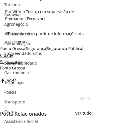
Turismo
Por Vitória Testa, com supervisão de 
Rodovias
Emmanuel Fornazari
Agronegócio
*Texto escrito a partir de informações da 
Meio ambiente
assessoria
Comunicação
Ponta Grossa
Segurança
Segurança Pública
Empreendedorismo
Cidade
Segurança
Sustentabilidade
Ponta Grossa
Gastronomia
Tecnologia
Polícia
Transporte
Cultura
Posts Relacionados
Ver tudo
Assistência Social