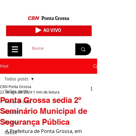
Post
Todos posts
CBN Ponta Grossa
Todos posts
22 de ago. de 2024
1 min de leitura
Ponta Grossa sedia 2º
Ponta Grossa
Seminário Municipal de
Cidade
Segurança Pública
Paraná
A Prefeitura de Ponta Grossa, em 
Saúde