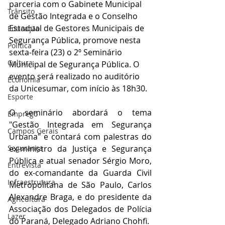
parceria com o Gabinete Municipal 
Trânsito
de Gestão Integrada e o Conselho 
Estadual de Gestores Municipais de 
Educação
Segurança Pública, promove nesta 
Política
sexta-feira (23) o 2º Seminário 
Cultura
Municipal de Segurança Pública. O 
evento será realizado no auditório 
Economia
da Unicesumar, com início às 18h30.
Esporte
O seminário abordará o tema 
Emprego
"Gestão Integrada em Segurança 
Campos Gerais
Urbana" e contará com palestras do 
Segurança
ex-ministro da Justiça e Segurança 
Pública e atual senador Sérgio Moro, 
Entrevista
do ex-comandante da Guarda Civil 
Infraestrutura
Metropolitana de São Paulo, Carlos 
Alexandre Braga, e do presidente da 
Agricultura
Associação dos Delegados de Polícia 
Lazer
do Paraná, Delegado Adriano Chohfi.