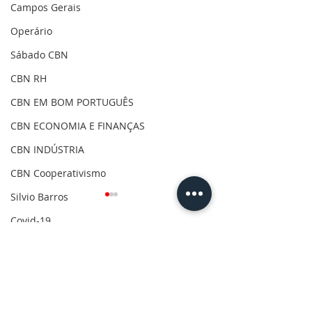
Campos Gerais
Operário
Sábado CBN
CBN RH
CBN EM BOM PORTUGUÊS
CBN ECONOMIA E FINANÇAS
CBN INDÚSTRIA
CBN Cooperativismo
Silvio Barros
Covid-19
Clima
Comentários
Gilson Aguiar
Eleições 2020
Escreva um comentário
Copel retira 6,8
Ponta Grossa a