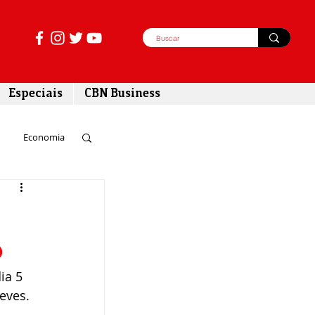
Especiais
CBN Business
Economia
azer
o
tabilidade
ia 5 
eves. 