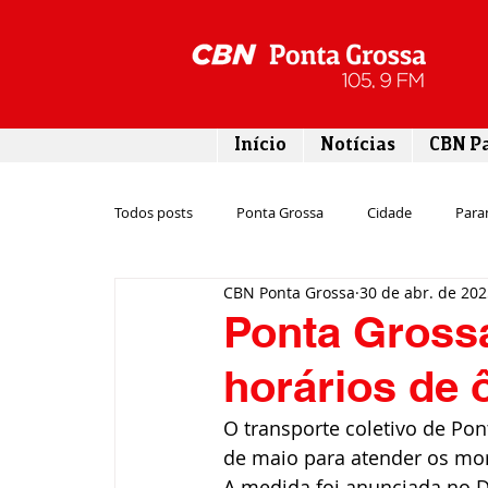
Início
Notícias
CBN P
Todos posts
Ponta Grossa
Cidade
Para
CBN Ponta Grossa
30 de abr. de 20
Esporte
Emprego
Campos Gerais
Ponta Gross
horários de 
Turismo
Rodovias
Agronegócio
O transporte coletivo de Pon
de maio para atender os mor
Gastronomia
Tecnologia
Polícia
A medida foi anunciada no Diá