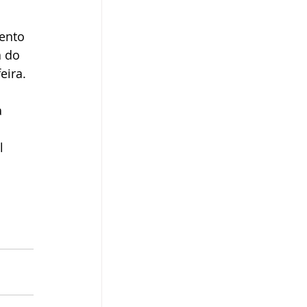
ento 
 do 
eira.
 
 
l 