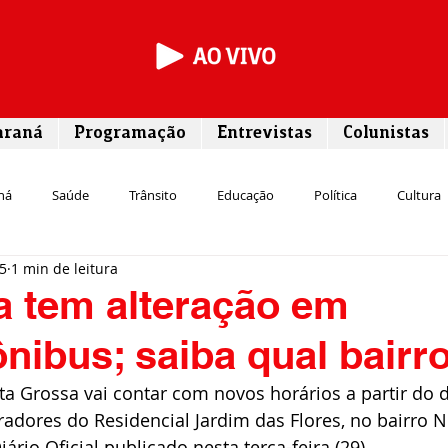
araná
Programação
Entrevistas
Colunistas
ná
Saúde
Trânsito
Educação
Política
Cultura
25
1 min de leitura
Segurança
Entrevista
Infraestrutura
Agricultura
L
a tem alteração em
ônibus; saiba qual bairr
Meio ambiente
Comunicação
Empreendedorismo
Susten
ta Grossa vai contar com novos horários a partir do d
adores do Residencial Jardim das Flores, no bairro N
Transporte
Cultura
Assistência Social
rio Oficial publicado nesta terça-feira (29).