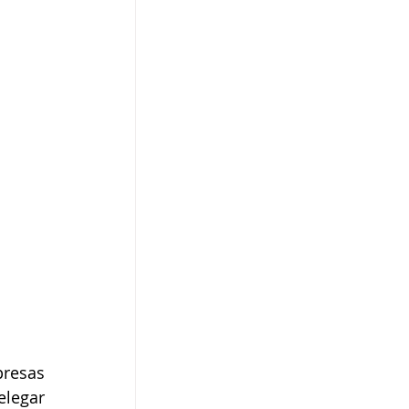
resas 
legar 