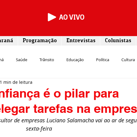
araná
Programação
Entrevistas
Colunistas
ná
Saúde
Trânsito
Educação
Política
Cultura
1 min de leitura
Segurança
Entrevista
Infraestrutura
Agricultura
L
fiança é o pilar para
legar tarefas na empre
Meio ambiente
Comunicação
Empreendedorismo
Susten
sultor de empresas Luciano Salamacha vai ao ar de segu
sexta-feira
Transporte
Cultura
Assistência Social