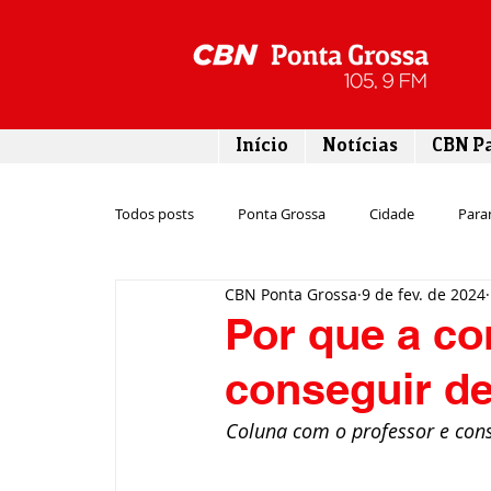
Início
Notícias
CBN P
Todos posts
Ponta Grossa
Cidade
Para
CBN Ponta Grossa
9 de fev. de 2024
Esporte
Emprego
Campos Gerais
Por que a con
conseguir de
Turismo
Rodovias
Agronegócio
Coluna com o professor e con
Gastronomia
Tecnologia
Polícia