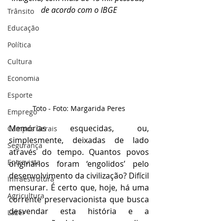
de acordo com o IBGE
Trânsito
Educação
Política
Cultura
Economia
Esporte
Toto - Foto: Margarida Peres
Emprego
Memórias esquecidas, ou, 
Campos Gerais
simplesmente, deixadas de lado 
Segurança
através do tempo. Quantos povos 
Entrevista
originários foram ‘engolidos’ pelo 
desenvolvimento da civilização? Difícil 
Infraestrutura
mensurar. É certo que, hoje, há uma 
Agricultura
corrente preservacionista que busca 
desvendar esta história e a 
Lazer