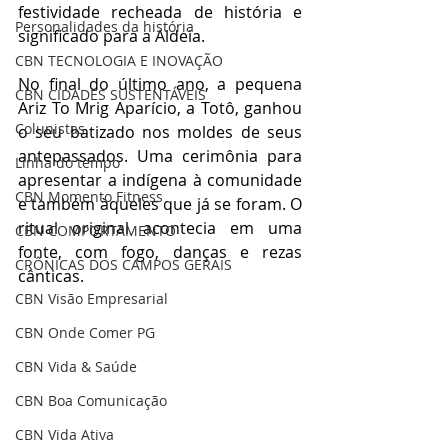
festividade recheada de história e 
Personalidades da história
significado para a Aldeia. 
CBN TECNOLOGIA E INOVAÇÃO
No final do último ano, a pequena 
CBN CIDADES SUSTENTÁVEIS
Ariz To Mrig Aparício, a Totô, ganhou 
Colunistas
o seu batizado nos moldes de seus 
antepassados. Uma cerimônia para 
Linha do tempo
apresentar a indígena à comunidade 
CBN Momento Fitness
e também àqueles que já se foram. O 
ritual original acontecia em uma 
CBN COMPORTAMENTO
fonte, com fogo, danças e rezas 
CRÔNICAS DOS CAMPOS GERAIS
cânticas. 
CBN Visão Empresarial
CBN Onde Comer PG
CBN Vida & Saúde
CBN Boa Comunicação
CBN Vida Ativa