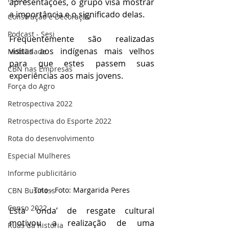
apresentações, o grupo visa mostrar 
a importância e o significado delas. 
Construção e Decoração
Podcast - Sesi
Frequentemente são realizadas 
visitas aos indígenas mais velhos 
Mobilidade
para que estes passem suas 
CBN nas Empresas
experiências aos mais jovens.
Força do Agro
Retrospectiva 2022
Retrospectiva do Esporte 2022
Rota do desenvolvimento
Especial Mulheres
Informe publicitário
Toto - Foto: Margarida Peres
CBN Business
Censo 2022
Esta ‘onda’ de resgate cultural 
motivou a realização de uma 
Ruas da história