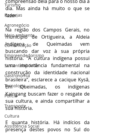
compreensão dela para o nosso dia a 
Turismo
dia. Mas ainda há muito o que se 
fazer. 
Rodovias
Agronegócio
Na região dos Campos Gerais, no 
Meio ambiente
município de Ortigueira, a Aldeia 
Indígena de Queimadas vem 
Comunicação
buscando dar voz à sua própria 
Empreendedorismo
história. “A cultura indígena possui 
uma importância fundamental na 
Sustentabilidade
construção da identidade nacional 
Gastronomia
brasileira”, esclarece a cacique Kysâ, 
Tecnologia
Em Queimadas, os indígenas 
Kaingang buscam fazer o resgate de 
Polícia
sua cultura, e ainda compartilhar a 
Transporte
sua história. 
Cultura
E quanta história. Há indícios da 
Assistência Social
presença destes povos no Sul do 