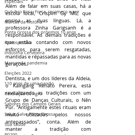
Especiais
Além de falar em suas casas, há a 
Outubro Rosa: Força, recomeço e pre
escola local, Crispim Gy Mû, que 
ensina as duas línguas. Lá, a 
Marcas da história
professora Zinha Garigsanh é a 
Ponta Grossa dos próximos 10 anos
responsável. As demais tradições é 
que estão contando com novos 
Retrospectiva
esforços para serem resgatadas, 
Indústria Cervejeira
mantidas e repassadas para as novas 
Marcas da pandemia
gerações.
Eleições 2022
Dentista, e um dos líderes da Aldeia, 
110 anos de uma paixão
o Kaingang Renato Pereira, está 
revitalizando as tradições com um 
Revolução do Agro
Grupo de Danças Culturais, o Nên 
Sabores dos Campos Gerais
Pûr. “Antigamente estes rituais eram 
muito utilizados pelos nossos 
Salva, Salve Ponta Grossa
antepassados”, conta. Além de 
Sua saúde
manter a tradição com 
PG200