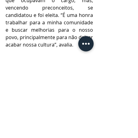
que ocupavam o cargo, mas, 
vencendo preconceitos, se 
candidatou e foi eleita. “É uma honra 
trabalhar para a minha comunidade 
e buscar melhorias para o nosso 
povo, principalmente para não deixar 
acabar nossa cultura”, avalia.
No Brasil, a primeira cacique mulher, 
a ‘Pequena’ é do povo Jenipapo-
Kanindé, em Aquiraz, na Região 
Metropolitana de Fortaleza. Ela 
assumiu o cargo em 1995 e deixou 
um legado na Aldeia e no país, com 
destaque para a delimitação da terra 
de seu povo.
A dualidade de Kairu e Kaimê