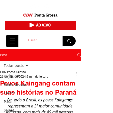
Post
Todos posts
CBN Ponta Grossa
Todos posts
26 de jan. de 2024
5 min de leitura
Povos Kaingang contam
Ponta Grossa
suas histórias no Paraná
Cidade
Em todo o Brasil, os povos Kaingangs 
Paraná
representam a 3ª maior comunidade 
Saúde
indígena, com mais de 45 mil pessoas, 