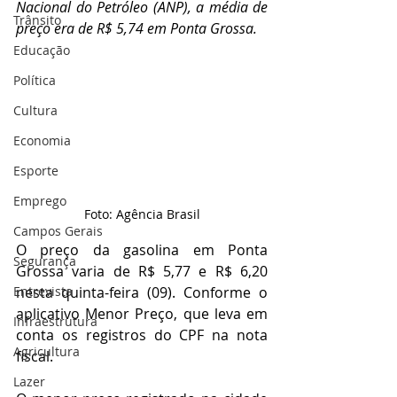
Nacional do Petróleo (ANP), a média de 
Trânsito
preço era de R$ 5,74 em Ponta Grossa.
Educação
Política
Cultura
Economia
Esporte
Emprego
Foto: Agência Brasil
Campos Gerais
O preço da gasolina em Ponta 
Segurança
Grossa varia de R$ 5,77 e R$ 6,20 
nesta quinta-feira (09). Conforme o 
Entrevista
aplicativo Menor Preço, que leva em 
Infraestrutura
conta os registros do CPF na nota 
Agricultura
fiscal. 
Lazer