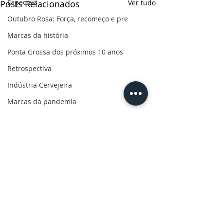
Especiais
Posts Relacionados
Ver tudo
Outubro Rosa: Força, recomeço e pre
Marcas da história
Ponta Grossa dos próximos 10 anos
Retrospectiva
Indústria Cervejeira
Marcas da pandemia
Eleições 2022
110 anos de uma paixão
Revolução do Agro
Sabores dos Campos Gerais
Salva, Salve Ponta Grossa
Sua saúde
Comentários
PG200