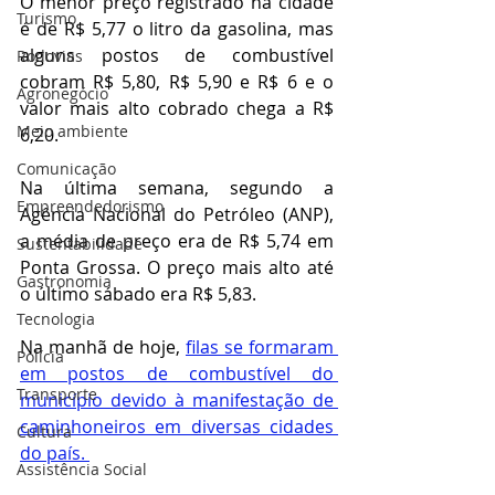
O menor preço registrado na cidade 
Turismo
é de R$ 5,77 o litro da gasolina, mas 
alguns postos de combustível 
Rodovias
cobram R$ 5,80, R$ 5,90 e R$ 6 e o 
Agronegócio
valor mais alto cobrado chega a R$ 
Meio ambiente
6,20.
Comunicação
Na última semana, segundo a 
Empreendedorismo
Agência Nacional do Petróleo (ANP), 
a média de preço era de R$ 5,74 em 
Sustentabilidade
Ponta Grossa. O preço mais alto até 
Gastronomia
o último sábado era R$ 5,83. 
Tecnologia
Na manhã de hoje, 
filas se formaram 
Polícia
em postos de combustível do 
Transporte
município devido à manifestação de 
caminhoneiros em diversas cidades 
Cultura
do país. 
Assistência Social