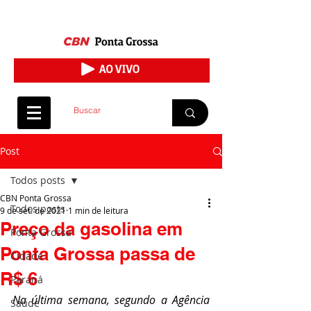
Post
Todos posts
CBN Ponta Grossa
Todos posts
9 de set. de 2021
1 min de leitura
Preço da gasolina em
Ponta Grossa
Ponta Grossa passa de
Cidade
R$ 6
Paraná
Na última semana, segundo a Agência 
Saúde