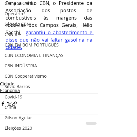
Para a rádio CBN, o Presidente da 
Campos Gerais
Associação dos postos de 
Operário
combustíveis às margens das 
Sábado CBN
rodovias dos Campos Gerais, Hélio 
Sacchi,  
garantiu o abastecimento e 
CBN RH
disse que não vai faltar gasolina na 
CBN EM BOM PORTUGUÊS
cidade.
CBN ECONOMIA E FINANÇAS
CBN INDÚSTRIA
CBN Cooperativismo
Cidade
Silvio Barros
Economia
Covid-19
Clima
Gilson Aguiar
Eleições 2020