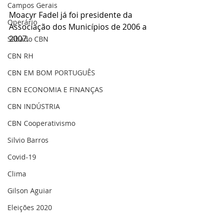
Campos Gerais
Moacyr Fadel já foi presidente da 
Operário
Associação dos Municípios de 2006 a 
2007.
Sábado CBN
CBN RH
CBN EM BOM PORTUGUÊS
CBN ECONOMIA E FINANÇAS
CBN INDÚSTRIA
CBN Cooperativismo
Silvio Barros
Covid-19
Clima
Gilson Aguiar
Eleições 2020