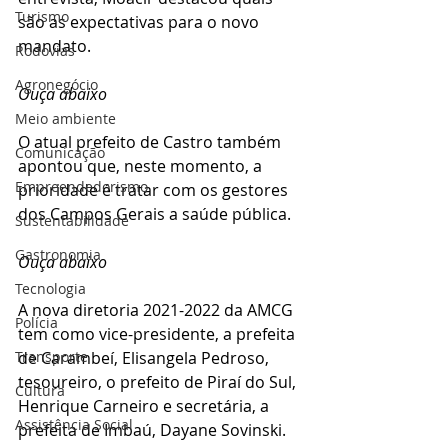
Turismo
são as expectativas para o novo 
mandato.
Rodovias
Agronegócio
Ouça abaixo
Meio ambiente
O atual prefeito de Castro também 
Comunicação
apontou que, neste momento, a 
Empreendedorismo
prioridade é tratar com os gestores 
dos Campos Gerais a saúde pública.
Sustentabilidade
Gastronomia
Ouça abaixo
Tecnologia
A nova diretoria 2021-2022 da AMCG 
Polícia
tem como vice-presidente, a prefeita 
de Carambeí, Elisangela Pedroso, 
Transporte
tesoureiro, o prefeito de Piraí do Sul, 
Cultura
Henrique Carneiro e secretária, a 
Assistência Social
prefeita de Imbaú, Dayane Sovinski.