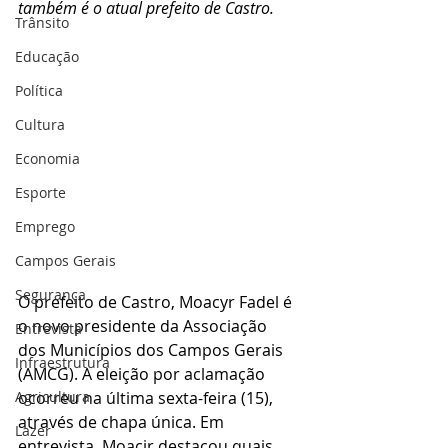
também é o atual prefeito de Castro. 
Trânsito
Educação
Política
Cultura
Economia
Esporte
Emprego
Campos Gerais
Segurança
O prefeito de Castro, Moacyr Fadel é 
o novo presidente da Associação 
Entrevista
dos Municípios dos Campos Gerais 
Infraestrutura
(AMCG). A eleição por aclamação 
ocorreu na última sexta-feira (15), 
Agricultura
através de chapa única. Em 
Lazer
entrevista, Moacir destacou quais 