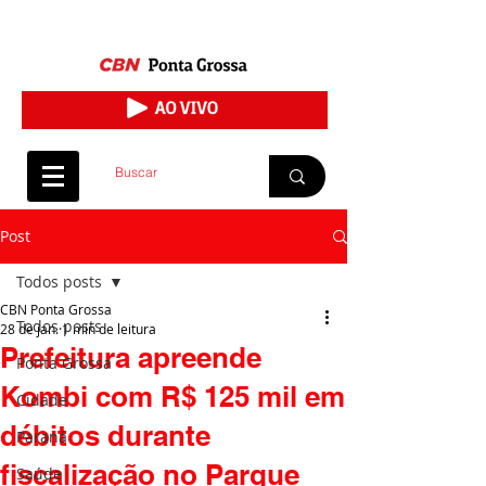
Post
Todos posts
CBN Ponta Grossa
Todos posts
28 de jan.
1 min de leitura
Prefeitura apreende
Ponta Grossa
Kombi com R$ 125 mil em
Cidade
débitos durante
Paraná
fiscalização no Parque
Saúde