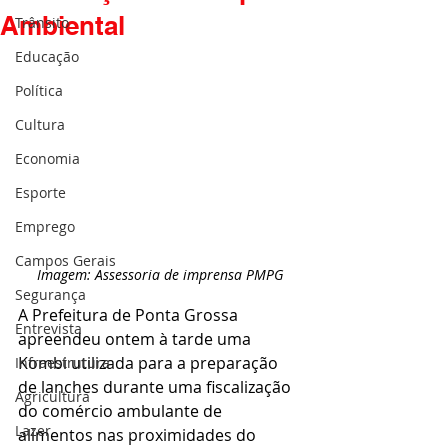
Ambiental
Trânsito
Educação
Política
Cultura
Economia
Esporte
Emprego
Campos Gerais
Imagem: Assessoria de imprensa PMPG
Segurança
A Prefeitura de Ponta Grossa 
Entrevista
apreendeu ontem à tarde uma 
Kombi utilizada para a preparação 
Infraestrutura
de lanches durante uma fiscalização 
Agricultura
do comércio ambulante de 
Lazer
alimentos nas proximidades do 