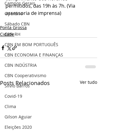
Campos Gerais
permitidos, das 19h às 7h. (Via 
assessoria de imprensa)
Operário
Sábado CBN
Ponta Grossa
CBN RH
Cidade
CBN EM BOM PORTUGUÊS
CBN ECONOMIA E FINANÇAS
CBN INDÚSTRIA
CBN Cooperativismo
Posts Relacionados
Ver tudo
Silvio Barros
Covid-19
Clima
Gilson Aguiar
Eleições 2020