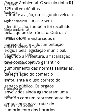
Parque Ambiental. O veículo tinha R$ 
Turismo
125 mil em débitos.
Rodovias
Durante a ação, um segundo veículo, 
coberto com lonas e sem 
Agronegócio
identificação, também foi recolhido 
Meio ambiente
pela equipe de Trânsito. Outros 7 
Comunicação
trailers foram vistoriados e 
apresentaram a documentação 
Empreendedorismo
exigida pela legislação municipal.
Sustentabilidade
Segundo a Prefeitura, a fiscalização 
teve como objetivo garantir o 
Gastronomia
cumprimento das normas sanitárias, 
Tecnologia
da legislação do comércio 
ambulante e o uso correto do 
Polícia
espaço público. Os órgãos 
Transporte
envolvidos ainda agendaram uma 
Cultura
reunião com um representante dos 
ambulantes para tratar do 
Assistência Social
cumprimento dos horários 