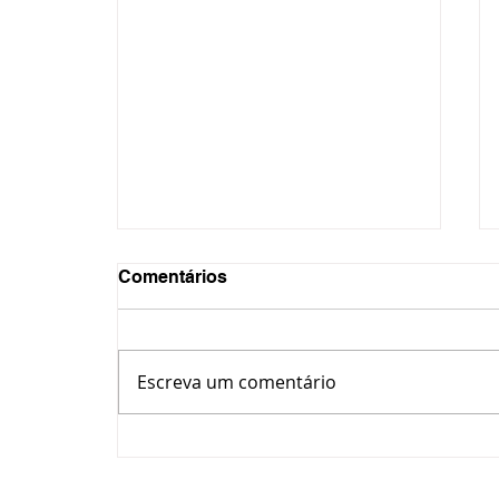
Comentários
Escreva um comentário
Inscrições para cursos
técnicos integrados do
IFPR Ponta Grossa entram