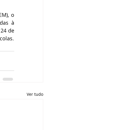
M), o 
das à 
24 de 
colas.
Ver tudo