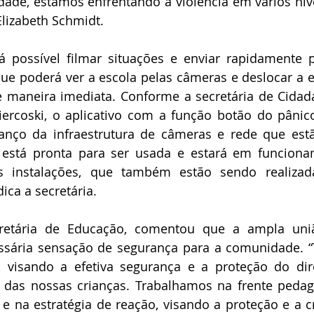
ade, estamos enfrentando a violência em vários níve
Elizabeth Schmidt.
á possível filmar situações e enviar rapidamente p
ue poderá ver a escola pelas câmeras e deslocar a e
e maneira imediata. Conforme a secretária de Cidada
iercoski, o aplicativo com a função botão do pânico
anço da infraestrutura de câmeras e rede que est
 está pronta para ser usada e estará em funciona
 instalações, que também estão sendo realizada
ica a secretária.
cretária de Educação, comentou que a ampla uni
essária sensação de segurança para a comunidade. “
 visando a efetiva segurança e a proteção do dire
as nossas crianças. Trabalhamos na frente pedagó
e na estratégia de reação, visando a proteção e a cr