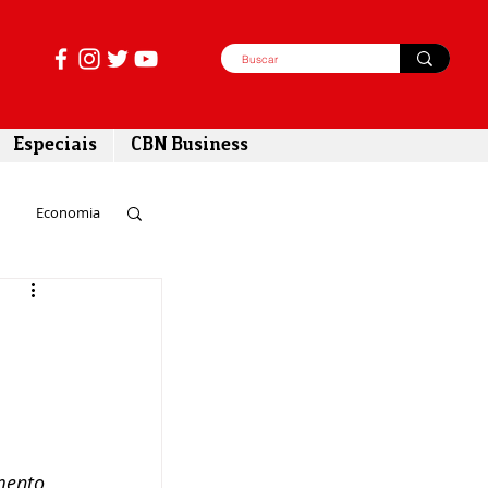
Especiais
CBN Business
Economia
azer
tabilidade
mento 