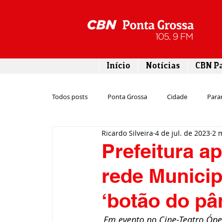
Início
Notícias
CBN P
Todos posts
Ponta Grossa
Cidade
Para
Ricardo Silveira
4 de jul. de 2023
2 
Esporte
Emprego
Campos Gerais
Prefeitura a
rede Municip
Turismo
Rodovias
Agronegócio
‘botão do pâ
Gastronomia
Tecnologia
Polícia
Em evento no Cine-Teatro Ópe