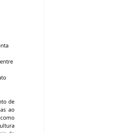
nta 
entre 
to 
to de 
as ao 
 como 
ltura 