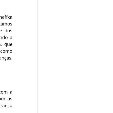
affka 
tamos 
e dos 
ndo a 
, que 
 como 
nças, 
com a 
om as 
rança 