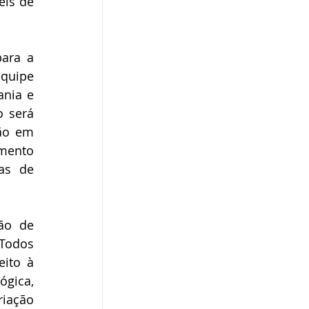
is de 
ara a 
quipe 
nia e 
 será 
ão em 
mento 
s de 
ão de 
Todos 
ito à 
gica, 
iação 