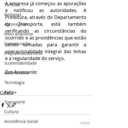
A empresa já começou as apurações 
Turismo
e notificou as autoridades. A 
Rodovias
Prefeitura, através do Departamento 
de Transporte, está também 
Agronegócio
verificando as circunstâncias do 
Meio ambiente
ocorrido e as providências que estão 
Comunicação
sendo tomadas para garantir a 
operacionalidade integral das linhas 
Empreendedorismo
e a regularidade do serviço.
Sustentabilidade
Das Assessorias
Gastronomia
Tecnologia
Polícia
Cidade
Transporte
Cultura
Assistência Social