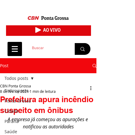
Post
Todos posts
CBN Ponta Grossa
Todos posts
8 de fev. de 2024
1 min de leitura
Prefeitura apura incêndio
Ponta Grossa
suspeito em ônibus
Cidade
A empresa já começou as apurações e 
Paraná
notificou as autoridades
Saúde