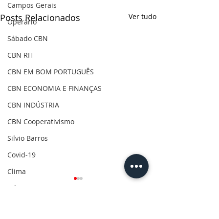
Campos Gerais
Posts Relacionados
Ver tudo
Operário
Sábado CBN
CBN RH
CBN EM BOM PORTUGUÊS
CBN ECONOMIA E FINANÇAS
CBN INDÚSTRIA
CBN Cooperativismo
Silvio Barros
Covid-19
Clima
Gilson Aguiar
Eleições 2020
Comentários