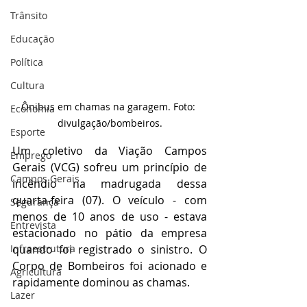
Trânsito
Educação
Política
Cultura
Ônibus em chamas na garagem. Foto: 
Economia
divulgação/bombeiros.
Esporte
Um coletivo da Viação Campos 
Emprego
Gerais (VCG) sofreu um princípio de 
Campos Gerais
incêndio na madrugada dessa 
quarta-feira (07). O veículo - com 
Segurança
menos de 10 anos de uso - estava 
Entrevista
estacionado no pátio da empresa 
quando foi registrado o sinistro. O 
Infraestrutura
Corpo de Bombeiros foi acionado e 
Agricultura
rapidamente dominou as chamas. 
Lazer