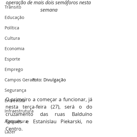
operação de mais dois semáforos nesta 
Trânsito
semana
Educação
Política
Cultura
Economia
Esporte
Emprego
Campos Gerais
Foto: Divulgação
Segurança
O primeiro a começar a funcionar, já 
Entrevista
nesta terça-feira (27), será o do 
Infraestrutura
cruzamento das ruas Balduíno 
Taques e Estanislau Piekarski, no 
Agricultura
Centro.
Lazer