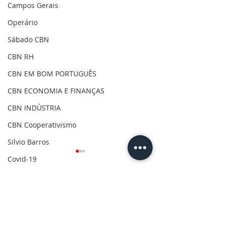
Campos Gerais
Operário
Sábado CBN
CBN RH
CBN EM BOM PORTUGUÊS
CBN ECONOMIA E FINANÇAS
CBN INDÚSTRIA
CBN Cooperativismo
Silvio Barros
Covid-19
Clima
Comentários
Gilson Aguiar
Eleições 2020