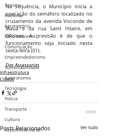
Turismo
Na sequência, o Município inicia a 
operação do semáforo localizado no 
Rodovias
cruzamento da avenida Visconde de 
Agronegócio
Mauá e da rua Saint Hilaire, em 
Oficinas. A previsão é de que o 
Meio ambiente
funcionamento seja iniciado nesta 
Comunicação
sexta-feira (01).
Empreendedorismo
Das Assessorias
Sustentabilidade
Infraestrutura
Gastronomia
Cidade
Tecnologia
Polícia
Transporte
Cultura
Posts Relacionados
Ver tudo
Assistência Social