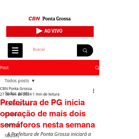
Post
Todos posts
CBN Ponta Grossa
Todos posts
27 de fev. de 2024
1 min de leitura
Prefeitura de PG inicia
Ponta Grossa
operação de mais dois
Cidade
semáforos nesta semana
Paraná
A Prefeitura de Ponta Grossa iniciará a 
Saúde