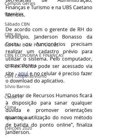
Campos Gerais
Finanças e Turismo e na UBS Caetano 
Operário
Mendes.
Sábado CBN
De acordo com o gerente de RH do 
CBN RH
município, Janderson Bonasso da 
Costa, os funcionários precisam 
CBN EM BOM PORTUGUÊS
realizar um cadastro prévio para 
CBN ECONOMIA E FINANÇAS
utilizar o sistema. Pelo computador, 
o Flex Ponto pode ser acessado via 
CBN INDÚSTRIA
site - 
aqui
 e no celular é preciso fazer 
CBN Cooperativismo
o download do aplicativo.
Silvio Barros
“O setor de Recursos Humanos ficará 
Covid-19
à disposição para sanar qualquer 
Clima
dúvida e promover orientações 
quanto a utilização do novo método 
Gilson Aguiar
de batida do ponto online”, finaliza 
Eleições 2020
Janderson.