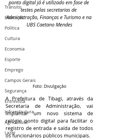
ponto digital já é utilizado em fase de 
Trânsito
testes pelas secretarias de 
Administração, Finanças e Turismo e na 
Educação
UBS Caetano Mendes
Política
Cultura
Economia
Esporte
Emprego
Campos Gerais
Foto: Divulgação
Segurança
A Prefeitura de Tibagi, através da 
Entrevista
Secretaria de Administração, vai 
Infraestrutura
implantar um novo sistema de 
relógio ponto digital para facilitar o 
Agricultura
registro de entrada e saída de todos 
Lazer
os funcionários públicos municipais.