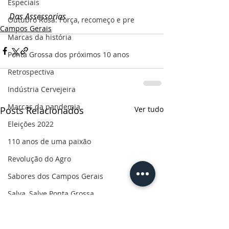
Especiais
Das Assessorias
Outubro Rosa: Força, recomeço e pre
Campos Gerais
Marcas da história
Ponta Grossa dos próximos 10 anos
Retrospectiva
Indústria Cervejeira
Marcas da pandemia
Posts Relacionados
Ver tudo
Eleições 2022
110 anos de uma paixão
Revolução do Agro
Sabores dos Campos Gerais
Salva, Salve Ponta Grossa
Sua saúde
PG200