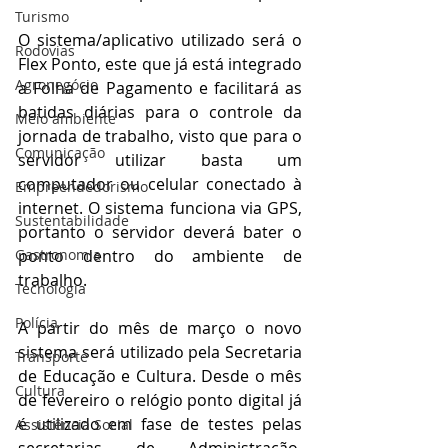
Turismo
O sistema/aplicativo utilizado será o 
Rodovias
Flex Ponto, este que já está integrado 
Agronegócio
a Folha de Pagamento e facilitará as 
batidas diárias para o controle da 
Meio ambiente
jornada de trabalho, visto que para o 
Comunicação
servidor utilizar basta um 
computador ou celular conectado à 
Empreendedorismo
internet. O sistema funciona via GPS, 
Sustentabilidade
portanto o servidor deverá bater o 
ponto dentro do ambiente de 
Gastronomia
trabalho.
Tecnologia
Polícia
A partir do mês de março o novo 
sistema será utilizado pela Secretaria 
Transporte
de Educação e Cultura. Desde o mês 
Cultura
de fevereiro o relógio ponto digital já 
é utilizado em fase de testes pelas 
Assistência Social
secretarias de Administração, 