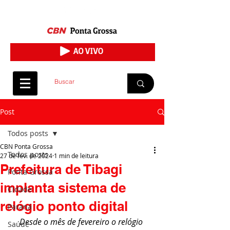
Post
Todos posts
CBN Ponta Grossa
Todos posts
27 de fev. de 2024
1 min de leitura
Prefeitura de Tibagi
Ponta Grossa
implanta sistema de
Cidade
relógio ponto digital
Paraná
Desde o mês de fevereiro o relógio 
Saúde