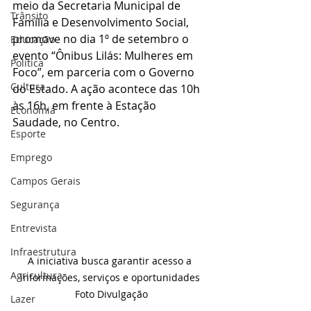
meio da Secretaria Municipal de 
Trânsito
Família e Desenvolvimento Social, 
promove no dia 1º de setembro o 
Educação
evento “Ônibus Lilás: Mulheres em 
Política
Foco”, em parceria com o Governo 
Cultura
do Estado. A ação acontece das 10h 
às 16h, em frente à Estação 
Economia
Saudade, no Centro.
Esporte
Emprego
Campos Gerais
Segurança
Entrevista
Infraestrutura
A iniciativa busca garantir acesso a 
Agricultura
informações, serviços e oportunidades 
Foto Divulgação
Lazer