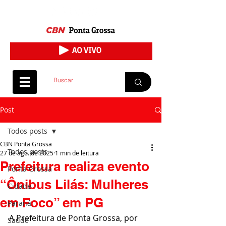
Post
Todos posts
CBN Ponta Grossa
Todos posts
27 de ago. de 2025
1 min de leitura
Prefeitura realiza evento
Ponta Grossa
“Ônibus Lilás: Mulheres
Cidade
em Foco” em PG
Paraná
A Prefeitura de Ponta Grossa, por 
Saúde