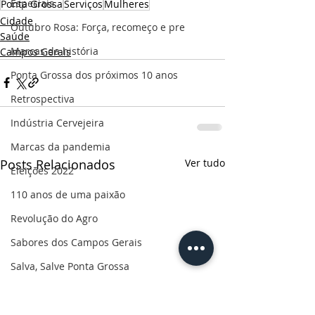
Especiais
Ponta Grossa
Serviços
Mulheres
Cidade
Outubro Rosa: Força, recomeço e pre
Saúde
Marcas da história
Campos Gerais
Ponta Grossa dos próximos 10 anos
Retrospectiva
Indústria Cervejeira
Marcas da pandemia
Posts Relacionados
Ver tudo
Eleições 2022
110 anos de uma paixão
Revolução do Agro
Sabores dos Campos Gerais
Salva, Salve Ponta Grossa
Sua saúde
PG200