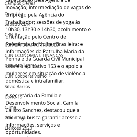
Campos Gerais
Inovação; intermediação de vagas de 
Operário
emprego pela Agência do 
Trabalhador; sessões de yoga às 
Sábado CBN
10h30, 13h30 e 14h30; acolhimento e 
CBN RH
orientação pelo Centro de 
Referência da Mulher Brasileira; e 
CBN EM BOM PORTUGUÊS
informações da Patrulha Maria da 
CBN ECONOMIA E FINANÇAS
Penha e da Guarda Civil Municipal 
sobre o aplicativo 153 e o apoio a 
CBN INDÚSTRIA
mulheres em situação de violência 
CBN Cooperativismo
doméstica e intrafamiliar.
Silvio Barros
A secretária da Família e 
Covid-19
Desenvolvimento Social, Camila 
Clima
Calisto Sanches, destacou que a 
iniciativa busca garantir acesso a 
Gilson Aguiar
informações, serviços e 
Eleições 2020
oportunidades.