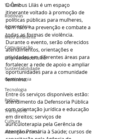
O Ônibus Lilás é um espaço 
Turismo
itinerante voltado à promoção de 
Rodovias
políticas públicas para mulheres, 
Agronegócio
com foco na prevenção e combate a 
todas as formas de violência. 
Meio ambiente
Durante o evento, serão oferecidos 
Comunicação
atendimentos, orientações e 
atividades em diferentes áreas para 
Empreendedorismo
fortalecer a rede de apoio e ampliar 
Sustentabilidade
oportunidades para a comunidade 
feminina.
Gastronomia
Tecnologia
Entre os serviços disponíveis estão: 
Polícia
atendimento da Defensoria Pública 
com orientação jurídica e educação 
Transporte
em direitos; serviços de 
Cultura
auriculoterapia pela Gerência de 
Atenção Primária à Saúde; cursos de 
Assistência Social
capacitação pela Agência de 