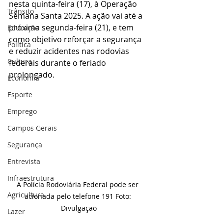
nesta quinta-feira (17), à Operação 
Trânsito
Semana Santa 2025. A ação vai até a 
próxima segunda-feira (21), e tem 
Educação
como objetivo reforçar a segurança 
Política
e reduzir acidentes nas rodovias 
Cultura
federais durante o feriado 
prolongado.
Economia
Esporte
Emprego
Campos Gerais
Segurança
Entrevista
Infraestrutura
A Polícia Rodoviária Federal pode ser 
Agricultura
acionada pelo telefone 191 Foto: 
Divulgação
Lazer