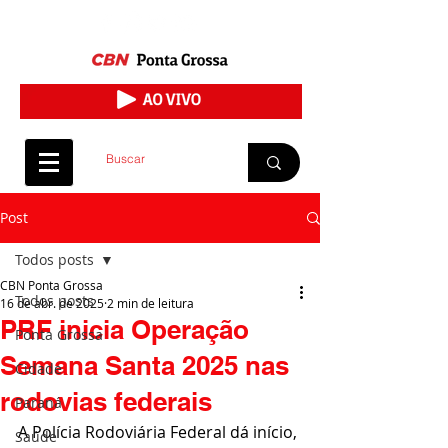
Post
Todos posts
CBN Ponta Grossa
Todos posts
16 de abr. de 2025
2 min de leitura
PRF inicia Operação
Ponta Grossa
Semana Santa 2025 nas
Cidade
rodovias federais
Paraná
A Polícia Rodoviária Federal dá início, 
Saúde