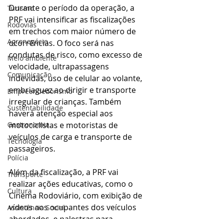
Durante o período da operação, a 
Turismo
PRF vai intensificar as fiscalizações 
Rodovias
em trechos com maior número de 
Agronegócio
ocorrências. O foco será nas 
condutas de risco, como excesso de 
Meio ambiente
velocidade, ultrapassagens 
Comunicação
indevidas, uso de celular ao volante, 
embriaguez ao dirigir e transporte 
Empreendedorismo
irregular de crianças. Também 
Sustentabilidade
haverá atenção especial aos 
motociclistas e motoristas de 
Gastronomia
veículos de carga e transporte de 
Tecnologia
passageiros.
Polícia
Além da fiscalização, a PRF vai 
Transporte
realizar ações educativas, como o 
Cultura
Cinema Rodoviário, com exibição de 
vídeos aos ocupantes dos veículos 
Assistência Social
abordados, e palestras para 