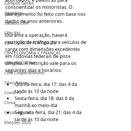
Campos Gerais
conscientizar os motoristas. O 
Operário
planejamento foi feito com base nos 
dados de anos anteriores.
Sábado CBN
CBN RH
Durante a operação, haverá 
restrição de tráfego para veículos de 
CBN EM BOM PORTUGUÊS
carga com dimensões excedentes 
CBN ECONOMIA E FINANÇAS
em rodovias federais de pista 
simples. A restrição vale para os 
CBN INDÚSTRIA
seguintes dias e horários:
CBN Cooperativismo
Silvio Barros
Quinta-feira, dia 17: das 4 da 
tarde às 10 da noite
Covid-19
Sexta-feira, dia 18: das 6 da 
Clima
manhã ao meio-dia
Segunda-feira, dia 21: das 4 da 
Gilson Aguiar
tarde às 10 da noite
Eleições 2020