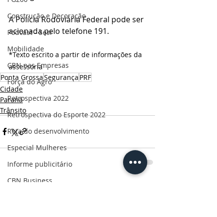
Construção e Decoração
A Polícia Rodoviária Federal pode ser 
acionada pelo telefone 191. 
Podcast - Sesi
Mobilidade
*Texto escrito a partir de informações da 
CBN nas Empresas
assessoria
Ponta Grossa
Segurança
PRF
Força do Agro
Cidade
Retrospectiva 2022
Paraná
Trânsito
Retrospectiva do Esporte 2022
Rota do desenvolvimento
Especial Mulheres
Informe publicitário
CBN Business
Posts Relacionados
Ver tudo
Censo 2022
Ruas da história