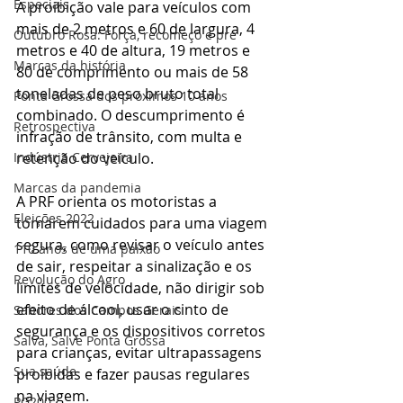
Especiais
A proibição vale para veículos com 
mais de 2 metros e 60 de largura, 4 
Outubro Rosa: Força, recomeço e pre
metros e 40 de altura, 19 metros e 
Marcas da história
80 de comprimento ou mais de 58 
toneladas de peso bruto total 
Ponta Grossa dos próximos 10 anos
combinado. O descumprimento é 
Retrospectiva
infração de trânsito, com multa e 
retenção do veículo.
Indústria Cervejeira
Marcas da pandemia
A PRF orienta os motoristas a 
Eleições 2022
tomarem cuidados para uma viagem 
segura, como revisar o veículo antes 
110 anos de uma paixão
de sair, respeitar a sinalização e os 
Revolução do Agro
limites de velocidade, não dirigir sob 
efeito de álcool, usar o cinto de 
Sabores dos Campos Gerais
segurança e os dispositivos corretos 
Salva, Salve Ponta Grossa
para crianças, evitar ultrapassagens 
Sua saúde
proibidas e fazer pausas regulares 
na viagem.
PG200