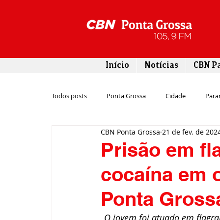
Início
Notícias
CBN P
Todos posts
Ponta Grossa
Cidade
Para
CBN Ponta Grossa
21 de fev. de 202
Esporte
Emprego
Campos Gerais
Prisão em fl
cocaína em 
Turismo
Rodovias
Agronegócio
Ponta Gross
Gastronomia
Tecnologia
Polícia
O jovem foi atuado em flagra