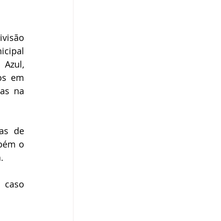
visão 
cipal 
Azul, 
os em 
as na 
as de 
bém o 
. 
 caso 