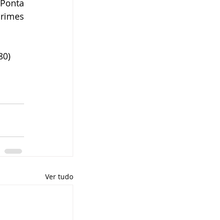
Ponta 
imes 
80)
Ver tudo