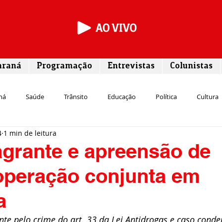
araná
Programação
Entrevistas
Colunistas
ná
Saúde
Trânsito
Educação
Política
Cultura
4
1 min de leitura
Segurança
Entrevista
Infraestrutura
Agricultura
L
agrante e apreensão de
operação conjunta em
Meio ambiente
Comunicação
Empreendedorismo
Susten
a
Transporte
Cultura
Assistência Social
nte pelo crime do art. 33 da Lei Antidrogas e caso cond