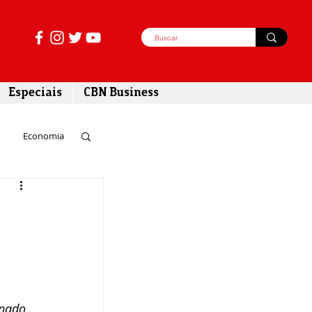
Especiais
CBN Business
Economia
azer
tabilidade
enado 