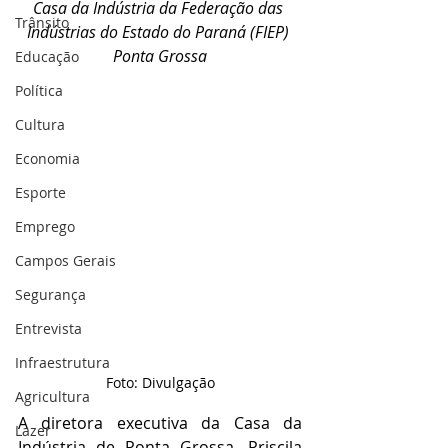
Casa da Indústria da Federação das 
Trânsito
Indústrias do Estado do Paraná (FIEP) 
Ponta Grossa
Educação
Política
Cultura
Economia
Esporte
Emprego
Campos Gerais
Segurança
Entrevista
Infraestrutura
Foto: Divulgação
Agricultura
A diretora executiva da Casa da 
Lazer
Indústria de Ponta Grossa, Priscila 