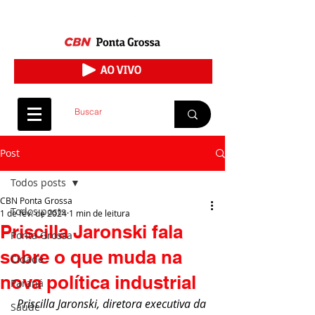
Post
Todos posts
CBN Ponta Grossa
Todos posts
1 de fev. de 2024
1 min de leitura
Priscilla Jaronski fala
Ponta Grossa
sobre o que muda na
Cidade
nova política industrial
Paraná
Priscilla Jaronski, diretora executiva da 
Saúde