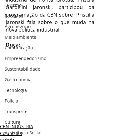
Turismo
Garbelini Jaronski, participou da 
programação da CBN sobre "Priscilla 
Rodovias
Jaronski fala sobre o que muda na 
Agronegócio
nova política industrial".
Meio ambiente
Ouça:
Comunicação
Empreendedorismo
Sustentabilidade
Gastronomia
Tecnologia
Polícia
Transporte
Cultura
CBN INDÚSTRIA
Assistência Social
Colunistas