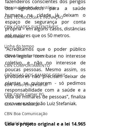
fazendeiros conscientes dos perigos 
Personalidades da história
dos agrotóxicos para a saúde 
humana na cidade já deixam o 
CBN TECNOLOGIA E INOVAÇÃO
espaço de segurança por conta 
CBN CIDADES SUSTENTÁVEIS
própria – em alguns casos, distâncias 
até maiores que os 50 metros.
Colunistas
Linha do tempo
“Acreditamos que o poder público 
deve legislar com base no interesse 
CBN Momento Fitness
coletivo, e não no interesse de 
CBN COMPORTAMENTO
poucas pessoas. Mesmo assim, os 
CRÔNICAS DOS CAMPOS GERAIS
produtores não precisam deixar de 
plantar se quiserem - só pedimos 
CBN Visão Empresarial
responsabilidade com a saúde e a 
CBN Onde Comer PG
vida de milhares de pessoas”, finaliza 
o co-vereador João Luiz Stefaniak.
CBN Vida & Saúde
CBN Boa Comunicação
CBN Vida Ativa
Leia o projeto original e a lei 14.965 