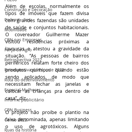
Além de escolas, normalmente os 
Construção e Decoração
tipos de imóveis que fazem divisa 
Podcast - Sesi
com grandes fazendas são unidades 
de saúde e conjuntos habitacionais. 
Mobilidade
O covereador Guilherme Mazer 
CBN nas Empresas
visitou residências próximas a 
lavouras e atestou a gravidade da 
Força do Agro
situação. “As pessoas de bairros 
Retrospectiva 2022
periféricos relatam forte cheiro dos 
produtos químicos quando estão 
Retrospectiva do Esporte 2022
sendo aplicados, de modo que 
Rota do desenvolvimento
necessitam fechar as janelas e 
Especial Mulheres
colocar as crianças pra dentro de 
casa”, diz.
Informe publicitário
CBN Business
O projeto não proíbe o plantio na 
faixa denominada, apenas limitando 
Censo 2022
o uso de agrotóxicos. Alguns 
Ruas da história