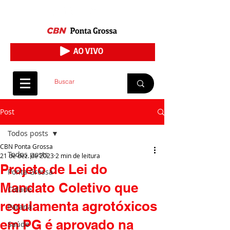
Post
Todos posts
CBN Ponta Grossa
Todos posts
21 de dez. de 2023
2 min de leitura
Projeto de Lei do
Ponta Grossa
Mandato Coletivo que
Cidade
regulamenta agrotóxicos
Paraná
em PG é aprovado na
Saúde