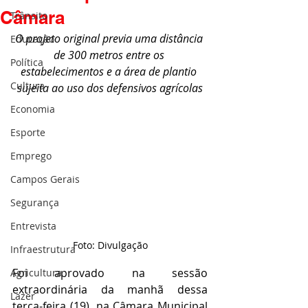
Câmara
Trânsito
O projeto original previa uma distância 
Educação
de 300 metros entre os 
Política
estabelecimentos e a área de plantio 
Cultura
sujeita ao uso dos defensivos agrícolas
Economia
Esporte
Emprego
Campos Gerais
Segurança
Entrevista
Foto: Divulgação
Infraestrutura
Foi aprovado na sessão 
Agricultura
extraordinária da manhã dessa 
Lazer
terça-feira (19), na Câmara Municipal 