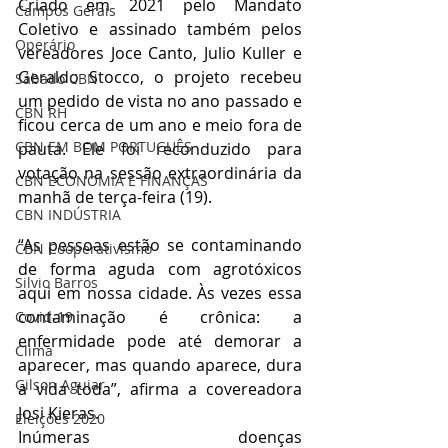
Criado em 2021 pelo Mandato 
Campos Gerais
Coletivo e assinado também pelos 
Operário
vereadores Joce Canto, Julio Kuller e 
Geraldo Stocco, o projeto recebeu 
Sábado CBN
um pedido de vista no ano passado e 
CBN RH
ficou cerca de um ano e meio fora de 
CBN EM BOM PORTUGUÊS
pauta. Ele foi reconduzido para 
votação na sessão extraordinária da 
CBN ECONOMIA E FINANÇAS
manhã de terça-feira (19).
CBN INDÚSTRIA
“As pessoas estão se contaminando 
CBN Cooperativismo
de forma aguda com agrotóxicos 
Silvio Barros
aqui em nossa cidade. Às vezes essa 
contaminação é crônica: a 
Covid-19
enfermidade pode até demorar a 
Clima
aparecer, mas quando aparece, dura 
Gilson Aguiar
a vida toda”, afirma a covereadora 
Josi Kieras.
Eleições 2020
Inúmeras doenças 