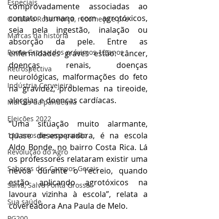
Especiais
comprovadamente associadas ao 
contato humano com agrotóxicos, 
Outubro Rosa: Força, recomeço e pre
seja pela ingestão, inalação ou 
Marcas da história
absorção da pele. Entre as 
Ponta Grossa dos próximos 10 anos
enfermidades graves estão: câncer, 
doenças renais, doenças 
Retrospectiva
neurológicas, malformações do feto 
Indústria Cervejeira
na gravidez, problemas na tireoide, 
alergias e doenças cardíacas.
Marcas da pandemia
Eleições 2022
“Uma situação muito alarmante, 
quase desesperadora, é na escola 
110 anos de uma paixão
Aldo Bonde, no bairro Costa Rica. Lá 
Revolução do Agro
os professores relataram existir uma 
Sabores dos Campos Gerais
névoa durante o recreio, quando 
estão aplicando agrotóxicos na 
Salva, Salve Ponta Grossa
lavoura vizinha à escola”, relata a 
Sua saúde
covereadora Ana Paula de Melo.
PG200