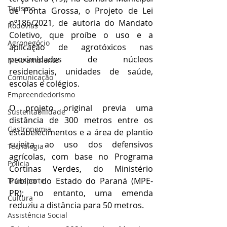
Turismo
de Ponta Grossa, o Projeto de Lei 
nº186/2021, de autoria do Mandato 
Rodovias
Coletivo, que proíbe o uso e a 
Agronegócio
aplicação de agrotóxicos nas 
proximidades de núcleos 
Meio ambiente
residenciais, unidades de saúde, 
Comunicação
escolas e colégios.
Empreendedorismo
O projeto original previa uma 
Sustentabilidade
distância de 300 metros entre os 
Gastronomia
estabelecimentos e a área de plantio 
sujeita ao uso dos defensivos 
Tecnologia
agrícolas, com base no Programa 
Polícia
Cortinas Verdes, do Ministério 
Público do Estado do Paraná (MPE-
Transporte
PR); no entanto, uma emenda 
Cultura
reduziu a distância para 50 metros.
Assistência Social