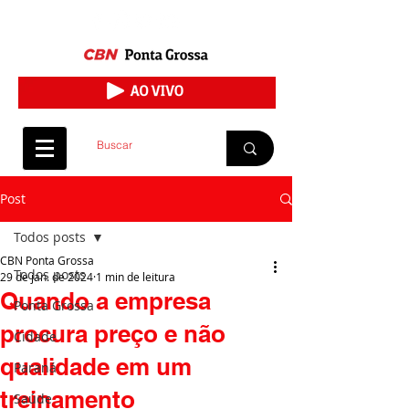
Post
Todos posts
CBN Ponta Grossa
Todos posts
29 de jan. de 2024
1 min de leitura
Quando a empresa
Ponta Grossa
procura preço e não
Cidade
qualidade em um
Paraná
treinamento
Saúde