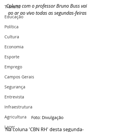
Coluna com o professor Bruno Buss vai 
Trânsito
ao ar ao vivo todas as segundas-feiras
Educação
Política
Cultura
Economia
Esporte
Emprego
Campos Gerais
Segurança
Entrevista
Infraestrutura
Agricultura
Foto: Divulgação
Lazer
Na coluna 'CBN RH' desta segunda-