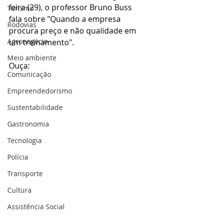
feira (29), o professor Bruno Buss 
Turismo
fala sobre "Quando a empresa 
Rodovias
procura preço e não qualidade em 
Agronegócio
um treinamento".
Meio ambiente
Ouça:
Comunicação
Empreendedorismo
Sustentabilidade
Gastronomia
Tecnologia
Polícia
Transporte
Cultura
Assistência Social