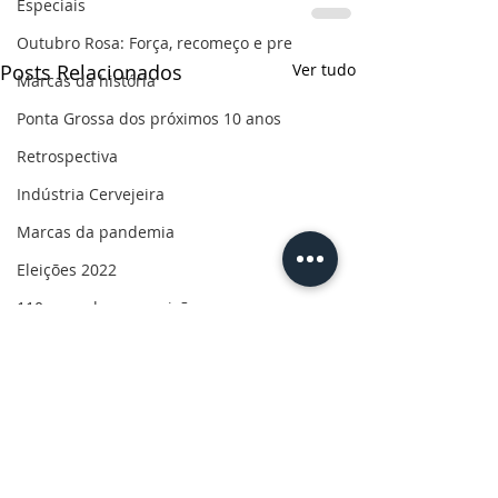
Especiais
Outubro Rosa: Força, recomeço e pre
Posts Relacionados
Ver tudo
Marcas da história
Ponta Grossa dos próximos 10 anos
Retrospectiva
Indústria Cervejeira
Marcas da pandemia
Eleições 2022
110 anos de uma paixão
Revolução do Agro
Sabores dos Campos Gerais
Salva, Salve Ponta Grossa
Sua saúde
PG200