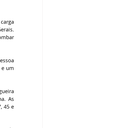
carga 
ais. 
ombar 
essoa 
 e um 
ueira 
a. As 
 45 e 