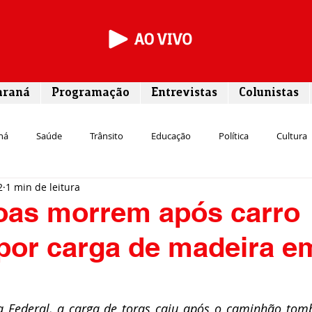
araná
Programação
Entrevistas
Colunistas
ná
Saúde
Trânsito
Educação
Política
Cultura
2
1 min de leitura
Segurança
Entrevista
Infraestrutura
Agricultura
L
oas morrem após carro
 por carga de madeira e
Meio ambiente
Comunicação
Empreendedorismo
Susten
Transporte
Cultura
Assistência Social
a Federal, a carga de toras caiu após o caminhão tomb