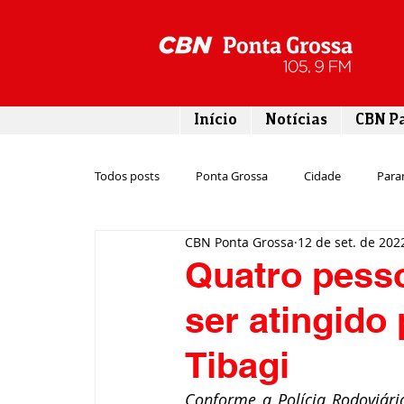
Início
Notícias
CBN P
Todos posts
Ponta Grossa
Cidade
Para
CBN Ponta Grossa
12 de set. de 202
Esporte
Emprego
Campos Gerais
Quatro pess
ser atingido
Turismo
Rodovias
Agronegócio
Tibagi
Gastronomia
Tecnologia
Polícia
Conforme a Polícia Rodoviári