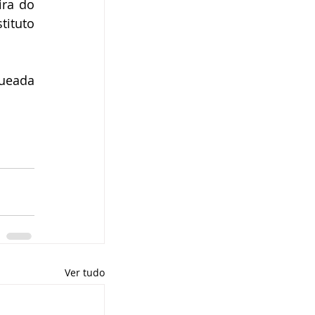
ra do 
ituto 
ueada 
Ver tudo