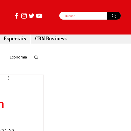
Especiais
CBN Business
Economia
azer
m
tabilidade
ar na 