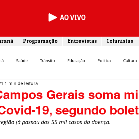
araná
Programação
Entrevistas
Colunistas
ná
Saúde
Trânsito
Educação
Política
Cultura
21
1 min de leitura
Segurança
Entrevista
Infraestrutura
Agricultura
L
Campos Gerais soma mi
Covid-19, segundo bole
Meio ambiente
Comunicação
Empreendedorismo
Susten
egião já passou dos 55 mil casos da doença. 
Transporte
Cultura
Assistência Social