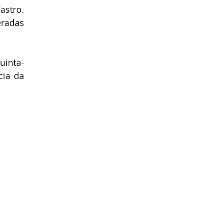
stro. 
radas 
uinta-
ia da 