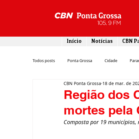
Início
Notícias
CBN P
Todos posts
Ponta Grossa
Cidade
Para
CBN Ponta Grossa
18 de mar. de 20
Esporte
Emprego
Campos Gerais
Região dos 
mortes pela 
Turismo
Rodovias
Agronegócio
Composta por 19 municípios, r
Gastronomia
Tecnologia
Polícia