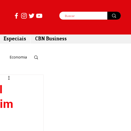
Especiais
CBN Business
Economia
azer
l
tim
tabilidade