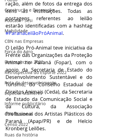
ração, além de fotos da entrega dos 
Construção e Decoração
itens às instituições. Todas as 
postagens referentes ao leilão 
Podcast - Sesi
estarão identificadas com a hashtag 
Mobilidade
#ParanáLeilãoPróAnimal
.
CBN nas Empresas
O Leilão Pró-Animal teve iniciativa da 
Força do Agro
Frente das Organizações da Proteção 
Retrospectiva 2022
Animal no Paraná (Fopar), com o 
apoio da Secretaria de Estado do 
Retrospectiva do Esporte 2022
Desenvolvimento Sustentável e do 
Rota do desenvolvimento
Turismo, do Conselho Estadual de 
Direitos Animais (Ceda), da Secretaria 
Especial Mulheres
de Estado da Comunicação Social e 
Informe publicitário
da Cultura, da Associação 
Profissional dos Artistas Plásticos do 
CBN Business
Paraná (Apap/PR) e de Helcio 
Censo 2022
Kronberg Leilões.
Ruas da história