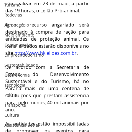
vão realizar em 23 de maio, a partir 
Turismo
das 19 horas, o Leilão Pró-animal. 
Rodovias
Todo o recurso angariado será 
Agronegócio
destinado à compra de ração para 
Meio ambiente
entidades de proteção animal. Os 
Comunicação
itens leiloados estarão disponíveis no 
site 
http://www.hkleiloes.com.br
.
Empreendedorismo
Sustentabilidade
De acordo com a Secretaria de 
Estado do Desenvolvimento 
Gastronomia
Sustentável e do Turismo, há no 
Tecnologia
Paraná mais de uma centena de 
Polícia
instituições que prestam assistência 
para, pelo menos, 40 mil animais por 
Transporte
ano.
Cultura
As entidades estão impossibilitadas 
Assistência Social
de promover os eventos para 