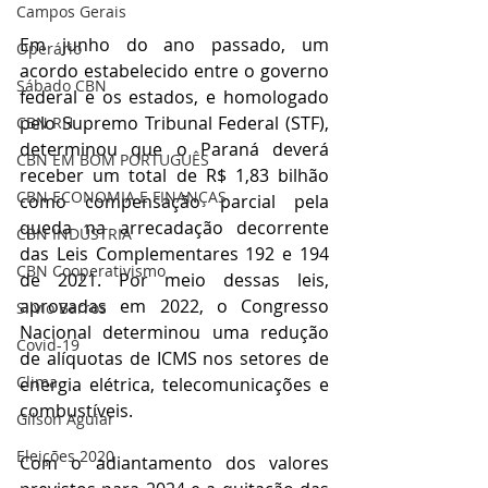
Campos Gerais
Em junho do ano passado, um 
Operário
acordo estabelecido entre o governo 
Sábado CBN
federal e os estados, e homologado 
pelo Supremo Tribunal Federal (STF), 
CBN RH
determinou que o Paraná deverá 
CBN EM BOM PORTUGUÊS
receber um total de R$ 1,83 bilhão 
CBN ECONOMIA E FINANÇAS
como compensação parcial pela 
queda na arrecadação decorrente 
CBN INDÚSTRIA
das Leis Complementares 192 e 194 
CBN Cooperativismo
de 2021. Por meio dessas leis, 
aprovadas em 2022, o Congresso 
Silvio Barros
Nacional determinou uma redução 
Covid-19
de alíquotas de ICMS nos setores de 
Clima
energia elétrica, telecomunicações e 
combustíveis.
Gilson Aguiar
Eleições 2020
Com o adiantamento dos valores 