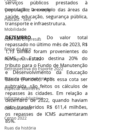
serviços públicos prestados à 
população, a exemplo das áreas da 
Construção e Decoração
saúde, educação, segurança pública, 
Podcast - Sesi
transporte e infraestrutura.
Mobilidade
DEZEMBRO
 – Do valor total 
CBN nas Empresas
repassado no último mês de 2023, R$ 
Força do Agro
1,13 bilhão foram provenientes do 
ICMS. O Estado destina 20% do 
Retrospectiva 2022
tributo para o Fundo de Manutenção 
Retrospectiva do Esporte 2022
e Desenvolvimento da Educação 
Rota do desenvolvimento
Básica (Fundeb). Após essa cota ser 
subtraída, são feitos os cálculos de 
Especial Mulheres
repasses às cidades. Em relação a 
Informe publicitário
dezembro de 2022, quando haviam 
sido transferidos R$ 611,4 milhões, 
CBN Business
os repasses de ICMS aumentaram 
Censo 2022
85%.
Ruas da história