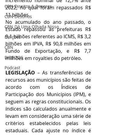
incremento nominal de 12,7% ante 
CBN Direitos & Deveres
2022, no qual foram repassados R$ 
11 bilhões.
CBN Destinos
No acumulado do ano passado, o 
CBN Dá Uma Olhada Nisso
Estado repassou às prefeituras R$ 
9,1 bilhões referentes ao ICMS, R$ 3,2 
Eleições
bilhões em IPVA, R$ 90,8 milhões em 
CBN
Fundo de Exportação, e R$ 7,7 
DIREITOS
milhões em royalties do petróleo.
Podcast
LEGISLAÇÃO
 – As transferências de 
recursos aos municípios são feitas de 
acordo com os Índices de 
Participação dos Municípios (IPM), e 
seguem as regras constitucionais. Os 
índices são calculados anualmente e 
levam em consideração uma série de 
critérios estabelecidos pelas leis 
estaduais. Cada ajuste no índice é 