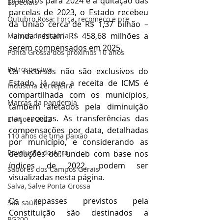
previstos para 2024 e a quitação das 
Especiais
parcelas de 2023, o Estado recebeu 
Outubro Rosa: Força, recomeço e pre
da União cerca de R$ 1,37 bilhão –
 ainda restam R$ 458,68 milhões a 
Marcas da história
serem compensados em 2025.
Ponta Grossa dos próximos 10 anos
Retrospectiva
Os recursos não são exclusivos do 
Estado, já que a receita de ICMS é 
Indústria Cervejeira
compartilhada com os municípios, 
Marcas da pandemia
também afetados pela diminuição 
nas receitas. As transferências das 
Eleições 2022
compensações por data, detalhadas 
110 anos de uma paixão
por município, e considerando as 
Revolução do Agro
deduções do Fundeb com base nos 
índices de 2022, podem ser 
Sabores dos Campos Gerais
visualizadas nesta página.
Salva, Salve Ponta Grossa
Os repasses previstos pela 
Sua saúde
Constituição são destinados a 
PG200