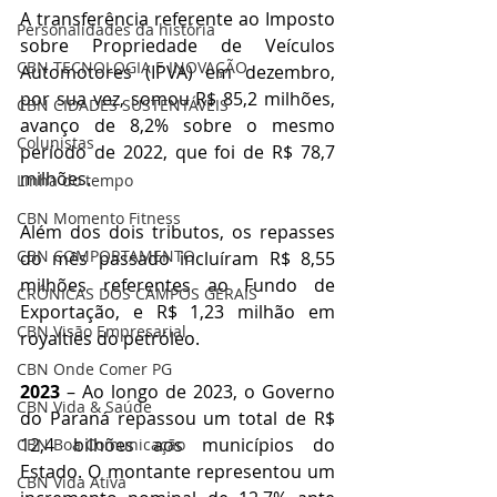
A transferência referente ao Imposto 
Personalidades da história
sobre Propriedade de Veículos 
CBN TECNOLOGIA E INOVAÇÃO
Automotores (IPVA) em dezembro, 
por sua vez, somou R$ 85,2 milhões, 
CBN CIDADES SUSTENTÁVEIS
avanço de 8,2% sobre o mesmo 
Colunistas
período de 2022, que foi de R$ 78,7 
milhões.
Linha do tempo
CBN Momento Fitness
Além dos dois tributos, os repasses 
CBN COMPORTAMENTO
do mês passado incluíram R$ 8,55 
milhões referentes ao Fundo de 
CRÔNICAS DOS CAMPOS GERAIS
Exportação, e R$ 1,23 milhão em 
CBN Visão Empresarial
royalties do petróleo.
CBN Onde Comer PG
2023
 – Ao longo de 2023, o Governo 
CBN Vida & Saúde
do Paraná repassou um total de R$ 
12,4 bilhões aos municípios do 
CBN Boa Comunicação
Estado. O montante representou um 
CBN Vida Ativa