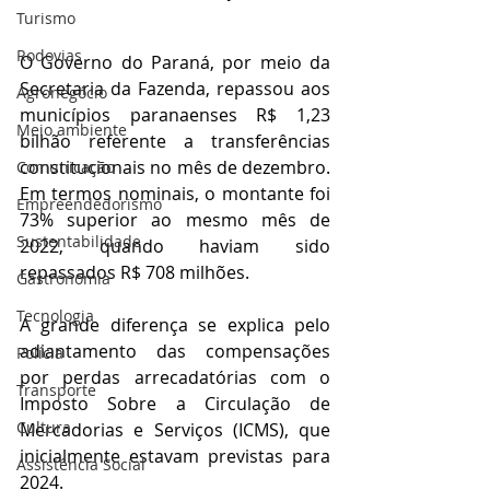
Turismo
Rodovias
O Governo do Paraná, por meio da 
Secretaria da Fazenda, repassou aos 
Agronegócio
municípios paranaenses R$ 1,23 
Meio ambiente
bilhão referente a transferências 
constitucionais no mês de dezembro. 
Comunicação
Em termos nominais, o montante foi 
Empreendedorismo
73% superior ao mesmo mês de 
Sustentabilidade
2022, quando haviam sido 
repassados R$ 708 milhões.
Gastronomia
Tecnologia
A grande diferença se explica pelo 
adiantamento das compensações 
Polícia
por perdas arrecadatórias com o 
Transporte
Imposto Sobre a Circulação de 
Cultura
Mercadorias e Serviços (ICMS), que 
inicialmente estavam previstas para 
Assistência Social
2024.