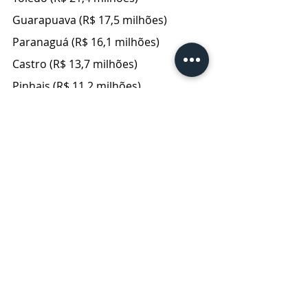
Guarapuava (R$ 17,5 milhões)
Paranaguá (R$ 16,1 milhões)
Castro (R$ 13,7 milhões)
Pinhais (R$ 11,2 milhões)
Ortigueira (R$ 11,1 milhões)
Campo Largo (R$ 10,6 milhões)
Telêmaco Borba (R$ 10,5 milhões)
Arapongas (R$ 9,8 milhões)
Colombo (R$ 9,7 milhões)
Cambé (R$ 9,2 milhões)
Palotina (R$ 8,8 milhões).
Os valores destinados a cada um dos 
municípios do Estado podem ser 