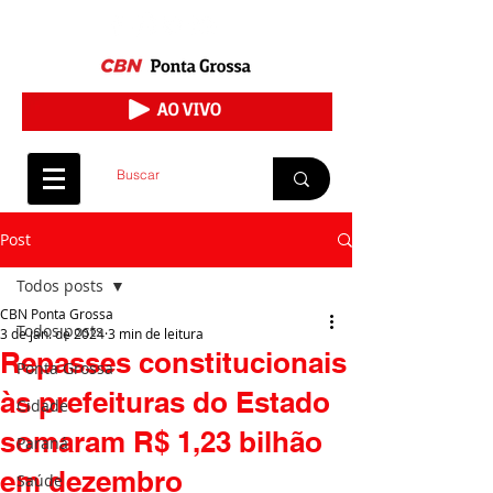
Post
Todos posts
CBN Ponta Grossa
Todos posts
3 de jan. de 2024
3 min de leitura
Repasses constitucionais
Ponta Grossa
às prefeituras do Estado
Cidade
somaram R$ 1,23 bilhão
Paraná
em dezembro
Saúde