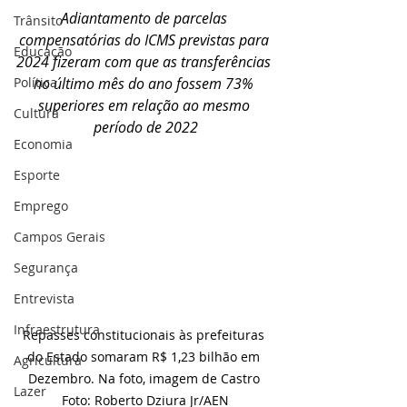
Adiantamento de parcelas 
Trânsito
compensatórias do ICMS previstas para 
Educação
2024 fizeram com que as transferências 
Política
no último mês do ano fossem 73% 
superiores em relação ao mesmo 
Cultura
período de 2022
Economia
Esporte
Emprego
Campos Gerais
Segurança
Entrevista
Infraestrutura
Repasses constitucionais às prefeituras 
do Estado somaram R$ 1,23 bilhão em 
Agricultura
Dezembro. Na foto, imagem de Castro 
Lazer
Foto: Roberto Dziura Jr/AEN