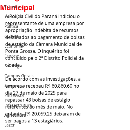
Municipal
Trânsito
A Polícia Civil do Paraná indiciou o 
Educação
representante de uma empresa por 
Política
apropriação indébita de recursos 
Cultura
destinados ao pagamento de bolsas 
de estágio da Câmara Municipal de 
Economia
Ponta Grossa. O inquérito foi 
Esporte
concluído pelo 2º Distrito Policial da 
cidade.
Emprego
Campos Gerais
De acordo com as investigações, a 
Segurança
empresa recebeu R$ 60.860,60 no 
dia 27 de maio de 2025 para 
Entrevista
repassar 43 bolsas de estágio 
Infraestrutura
referentes ao mês de maio. No 
entanto, R$ 20.059,25 deixaram de 
Agricultura
ser pagos a 13 estagiários.
Lazer