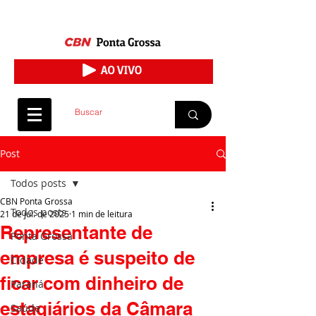
Post
Todos posts
CBN Ponta Grossa
Todos posts
21 de jul. de 2025
1 min de leitura
Representante de
Ponta Grossa
empresa é suspeito de
Cidade
ficar com dinheiro de
Paraná
estagiários da Câmara
Saúde