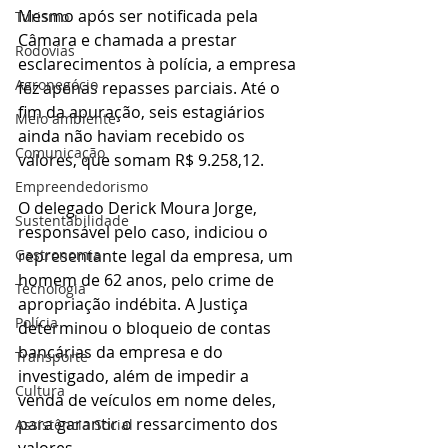
Mesmo após ser notificada pela 
Turismo
Câmara e chamada a prestar 
Rodovias
esclarecimentos à polícia, a empresa 
Agronegócio
fez apenas repasses parciais. Até o 
fim da apuração, seis estagiários 
Meio ambiente
ainda não haviam recebido os 
Comunicação
valores, que somam R$ 9.258,12.
Empreendedorismo
O delegado Derick Moura Jorge, 
Sustentabilidade
responsável pelo caso, indiciou o 
Gastronomia
representante legal da empresa, um 
homem de 62 anos, pelo crime de 
Tecnologia
apropriação indébita. A Justiça 
Polícia
determinou o bloqueio de contas 
bancárias da empresa e do 
Transporte
investigado, além de impedir a 
Cultura
venda de veículos em nome deles, 
para garantir o ressarcimento dos 
Assistência Social