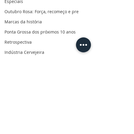
Especiais
Outubro Rosa: Força, recomeço e pre
Marcas da história
Ponta Grossa dos próximos 10 anos
Retrospectiva
Indústria Cervejeira
Marcas da pandemia
Eleições 2022
110 anos de uma paixão
Revolução do Agro
Sabores dos Campos Gerais
Comentários
Salva, Salve Ponta Grossa
Sua saúde
Escreva um comentário
Justiça Federal convoca
CBN Entrevista
PG200