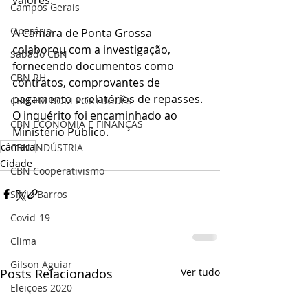
valores.
Campos Gerais
Operário
A Câmara de Ponta Grossa 
colaborou com a investigação, 
Sábado CBN
fornecendo documentos como 
CBN RH
contratos, comprovantes de 
pagamento e relatórios de repasses. 
CBN EM BOM PORTUGUÊS
O inquérito foi encaminhado ao 
CBN ECONOMIA E FINANÇAS
Ministério Público.
câmara
CBN INDÚSTRIA
Cidade
CBN Cooperativismo
Silvio Barros
Covid-19
Clima
Gilson Aguiar
Posts Relacionados
Ver tudo
Eleições 2020