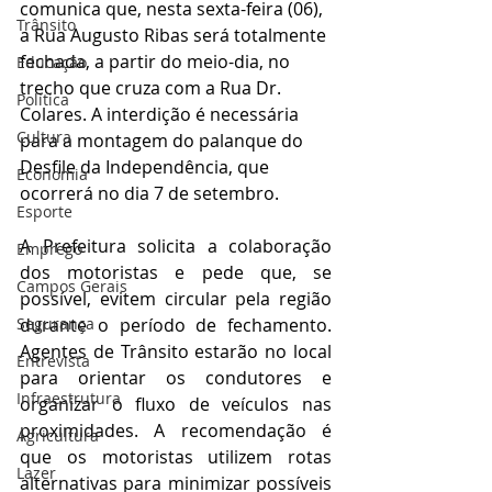
comunica que, nesta sexta-feira (06), 
Trânsito
a Rua Augusto Ribas será totalmente 
fechada, a partir do meio-dia, no 
Educação
trecho que cruza com a Rua Dr. 
Política
Colares. A interdição é necessária 
Cultura
para a montagem do palanque do 
Desfile da Independência, que 
Economia
ocorrerá no dia 7 de setembro.
Esporte
A Prefeitura solicita a colaboração 
Emprego
dos motoristas e pede que, se 
Campos Gerais
possível, evitem circular pela região 
Segurança
durante o período de fechamento. 
Agentes de Trânsito estarão no local 
Entrevista
para orientar os condutores e 
Infraestrutura
organizar o fluxo de veículos nas 
proximidades. A recomendação é 
Agricultura
que os motoristas utilizem rotas 
Lazer
alternativas para minimizar possíveis 