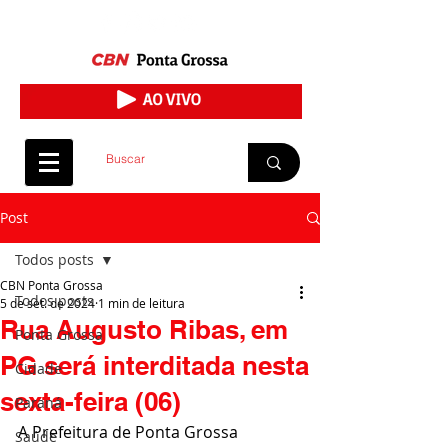
Post
Todos posts
CBN Ponta Grossa
Todos posts
5 de set. de 2024
1 min de leitura
Rua Augusto Ribas, em
Ponta Grossa
PG será interditada nesta
Cidade
sexta-feira (06)
Paraná
A Prefeitura de Ponta Grossa 
Saúde