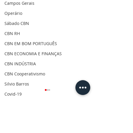
Campos Gerais
Operário
Sábado CBN
CBN RH
CBN EM BOM PORTUGUÊS
CBN ECONOMIA E FINANÇAS
CBN INDÚSTRIA
CBN Cooperativismo
Silvio Barros
Covid-19
Clima
Gilson Aguiar
Comentários
Eleições 2020