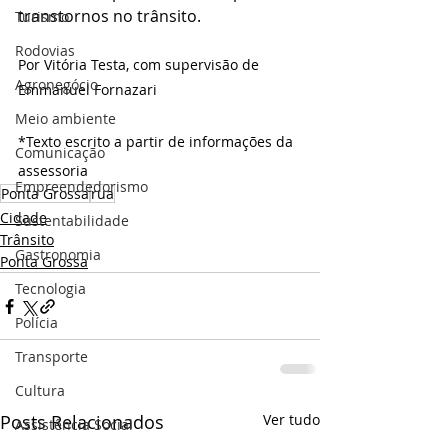
transtornos no trânsito.
Turismo
Rodovias
Por Vitória Testa, com supervisão de 
Agronegócio
Emmanuel Fornazari
Meio ambiente
*Texto escrito a partir de informações da 
Comunicação
assessoria
Empreendedorismo
Ponta Grossa
rua
Cidade
Sustentabilidade
Trânsito
Gastronomia
Ponta Grossa
Tecnologia
Polícia
Transporte
Cultura
Posts Relacionados
Ver tudo
Assistência Social