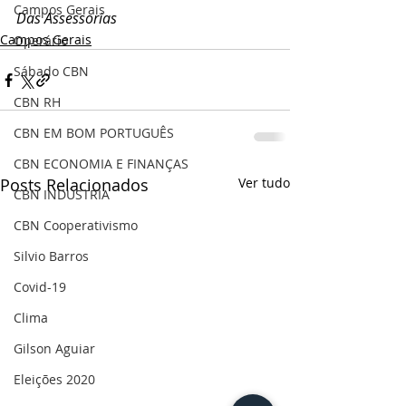
Campos Gerais
Das Assessorias
Campos Gerais
Operário
Sábado CBN
CBN RH
CBN EM BOM PORTUGUÊS
CBN ECONOMIA E FINANÇAS
Posts Relacionados
Ver tudo
CBN INDÚSTRIA
CBN Cooperativismo
Silvio Barros
Covid-19
Clima
Gilson Aguiar
Eleições 2020