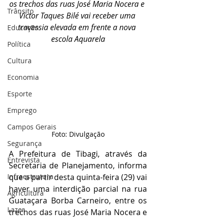
os trechos das ruas José Maria Nocera e 
Trânsito
Victor Taques Bilé vai receber uma 
travessia elevada em frente a nova 
Educação
escola Aquarela
Política
Cultura
Economia
Esporte
Emprego
Campos Gerais
Foto: Divulgação
Segurança
A Prefeitura de Tibagi, através da 
Entrevista
Secretaria de Planejamento, informa 
Infraestrutura
que a partir desta quinta-feira (29) vai 
haver uma interdição parcial na rua 
Agricultura
Guataçara Borba Carneiro, entre os 
Lazer
trechos das ruas José Maria Nocera e 