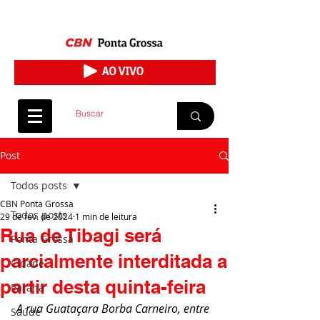
Post
Todos posts
CBN Ponta Grossa
Todos posts
29 de fev. de 2024
1 min de leitura
Rua de Tibagi será
Ponta Grossa
parcialmente interditada a
Cidade
partir desta quinta-feira
Paraná
A rua Guataçara Borba Carneiro, entre 
Saúde