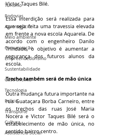
Victor Taques Bilé.
Turismo
Rodovias
Essa interdição será realizada para 
que seja feita uma travessia elevada 
Agronegócio
em frente a nova escola Aquarela. De 
Meio ambiente
acordo com o engenheiro Danilo 
Comunicação
Trindade, o objetivo é aumentar a 
segurança dos futuros alunos da 
Empreendedorismo
escola.
Sustentabilidade
Trecho também será de mão única
Gastronomia
Tecnologia
Outra mudança futura importante na 
Polícia
rua Guataçara Borba Carneiro, entre 
os trechos das ruas José Maria 
Transporte
Nocera e Victor Taques Bilé será o 
Cultura
estabelecimento de mão única, no 
sentido bairro centro.
Assistência Social