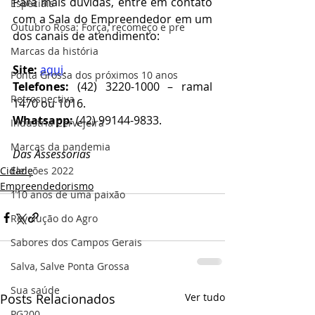
Para mais dúvidas, entre em contato 
Especiais
com a Sala do Empreendedor em um 
Outubro Rosa: Força, recomeço e pre
dos canais de atendimento:
Marcas da história
Site:
aqui
.
Ponta Grossa dos próximos 10 anos
Telefones:
 (42) 3220-1000 – ramal 
Retrospectiva
1470 ou 1016.
Whatsapp: 
(42) 99144-9833.
Indústria Cervejeira
Marcas da pandemia
Das Assessorias
Cidade
Eleições 2022
Empreendedorismo
110 anos de uma paixão
Revolução do Agro
Sabores dos Campos Gerais
Salva, Salve Ponta Grossa
Sua saúde
Posts Relacionados
Ver tudo
PG200