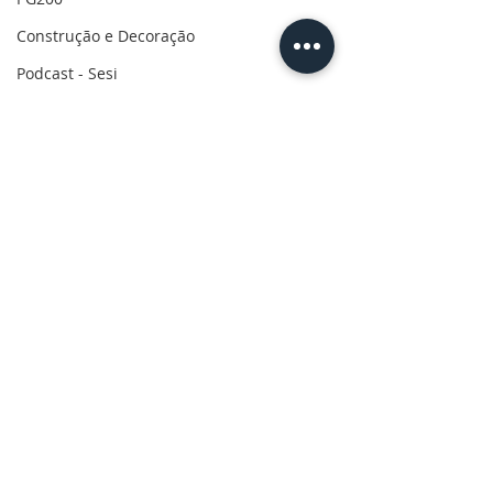
Construção e Decoração
Podcast - Sesi
Mobilidade
CBN nas Empresas
Força do Agro
Retrospectiva 2022
Retrospectiva do Esporte 2022
Rota do desenvolvimento
Especial Mulheres
Informe publicitário
CBN Business
Comentários
Censo 2022
Ruas da história