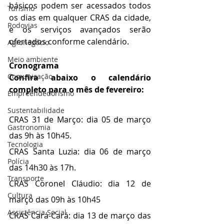
básicos podem ser acessados todos 
Turismo
os dias em qualquer CRAS da cidade, 
Rodovias
e os serviços avançados serão 
ofertados conforme calendário.
Agronegócio
Meio ambiente
Cronograma
Comunicação
Confira abaixo o calendário 
completo para o mês de fevereiro:
Empreendedorismo
Sustentabilidade
CRAS 31 de Março: dia 05 de março 
Gastronomia
das 9h às 10h45.
Tecnologia
CRAS Santa Luzia: dia 06 de março 
Polícia
das 14h30 às 17h.
Transporte
CRAS Coronel Cláudio: dia 12 de 
Cultura
março das 09h às 10h45 
Assistência Social
CRAS Cará-Cará: dia 13 de março das 