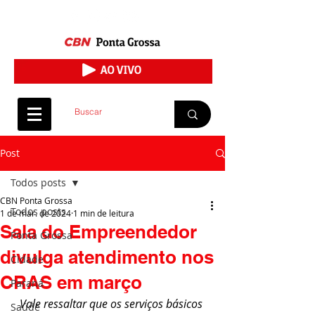
Post
Todos posts
CBN Ponta Grossa
Todos posts
1 de mar. de 2024
1 min de leitura
Sala do Empreendedor
Ponta Grossa
divulga atendimento nos
Cidade
CRAS em março
Paraná
Vale ressaltar que os serviços básicos 
Saúde