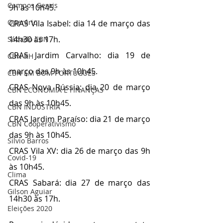
Campos Gerais
9h às 10h45.
Operário
CRAS Vila Isabel: dia 14 de março das 
14h30 às 17h.
Sábado CBN
CRAS Jardim Carvalho: dia 19 de 
CBN RH
março das 9h às 10h45.
CBN EM BOM PORTUGUÊS
CRAS Nova Rússia: dia 20 de março 
CBN ECONOMIA E FINANÇAS
das 9h às 10h45.
CBN INDÚSTRIA
CRAS Jardim Paraíso: dia 21 de março 
CBN Cooperativismo
das 9h às 10h45.
Silvio Barros
CRAS Vila XV: dia 26 de março das 9h 
Covid-19
às 10h45.
Clima
CRAS Sabará: dia 27 de março das 
Gilson Aguiar
14h30 às 17h.
Eleições 2020