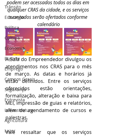
podem ser acessados todos os dias em 
Trânsito
qualquer CRAS da cidade, e os serviços 
avançados serão ofertados conforme 
Educação
calendário
Política
Cultura
Economia
Esporte
A Sala do Empreendedor divulgou os 
atendimentos nos CRAS para o mês 
Emprego
de março. As datas e horários já 
Campos Gerais
estão definidos. Entre os serviços 
oferecidos estão orientações, 
Segurança
formalização, alteração e baixa para 
Entrevista
MEI, impressão de guias e relatórios, 
além de agendamento de cursos e 
Infraestrutura
palestras.
Agricultura
Lazer
Vale ressaltar que os serviços 