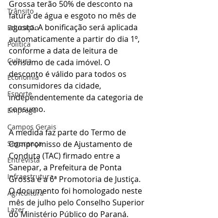
Grossa terão 50% de desconto na 
Trânsito
fatura de água e esgoto no mês de 
agosto. A bonificação será aplicada 
Educação
automaticamente a partir do dia 1º, 
Política
conforme a data de leitura de 
Cultura
consumo de cada imóvel. O 
desconto é válido para todos os 
Economia
consumidores da cidade, 
Esporte
independentemente da categoria de 
consumo.
Emprego
Campos Gerais
A medida faz parte do Termo de 
Segurança
Compromisso de Ajustamento de 
Conduta (TAC) firmado entre a 
Entrevista
Sanepar, a Prefeitura de Ponta 
Infraestrutura
Grossa e a 6ª Promotoria de Justiça. 
O documento foi homologado neste 
Agricultura
mês de julho pelo Conselho Superior 
Lazer
do Ministério Público do Paraná.