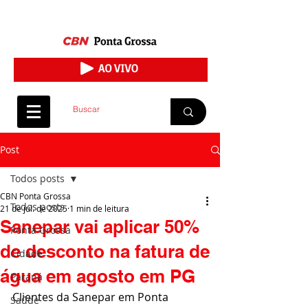
Post
Todos posts
CBN Ponta Grossa
Todos posts
21 de jul. de 2025
1 min de leitura
Sanepar vai aplicar 50%
Ponta Grossa
de desconto na fatura de
Cidade
água em agosto em PG
Paraná
Clientes da Sanepar em Ponta 
Saúde