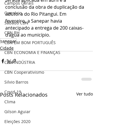
zerada aplicada em abril e a 
Campos Gerais
conclusão da obra de duplicação da 
Operário
adutora do Rio Pitangui. Em 
fevereiro, a Sanepar havia 
Sábado CBN
antecipado a entrega de 200 caixas-
CBN RH
d’água ao município.
sanepar
CBN EM BOM PORTUGUÊS
Cidade
CBN ECONOMIA E FINANÇAS
CBN INDÚSTRIA
CBN Cooperativismo
Silvio Barros
Covid-19
Posts Relacionados
Ver tudo
Clima
Gilson Aguiar
Eleições 2020