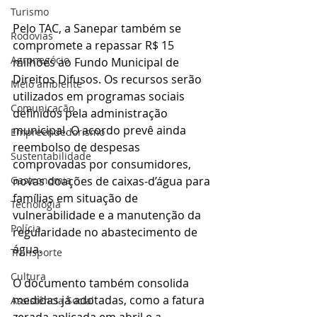
Turismo
Pelo TAC, a Sanepar também se 
Rodovias
compromete a repassar R$ 15 
Agronegócio
milhões ao Fundo Municipal de 
Direitos Difusos. Os recursos serão 
Meio ambiente
utilizados em programas sociais 
Comunicação
definidos pela administração 
municipal. O acordo prevê ainda 
Empreendedorismo
reembolso de despesas 
Sustentabilidade
comprovadas por consumidores, 
Gastronomia
novas doações de caixas-d’água para 
famílias em situação de 
Tecnologia
vulnerabilidade e a manutenção da 
Polícia
regularidade no abastecimento de 
água.
Transporte
Cultura
O documento também consolida 
medidas já adotadas, como a fatura 
Assistência Social