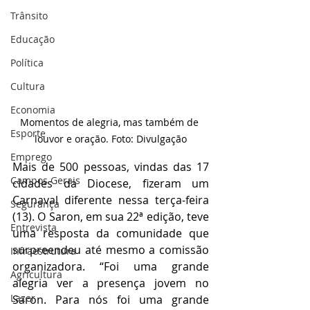
Trânsito
Educação
Política
Cultura
Economia
Momentos de alegria, mas também de 
Esporte
louvor e oração. Foto: Divulgação
Emprego
Mais de 500 pessoas, vindas das 17 
Campos Gerais
cidades da Diocese, fizeram um 
Carnaval diferente nessa terça-feira 
Segurança
(13). O Saron, em sua 22ª edição, teve 
Entrevista
uma resposta da comunidade que 
surpreendeu até mesmo a comissão 
Infraestrutura
organizadora. “Foi uma grande 
Agricultura
alegria ver a presença jovem no 
Lazer
Saron. Para nós foi uma grande 