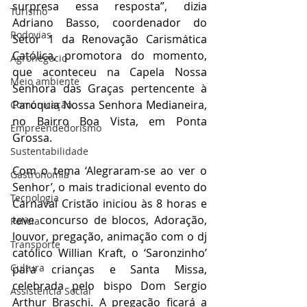
surpresa essa resposta”, dizia 
Turismo
Adriano Basso, coordenador do 
Rodovias
Setor 1 da Renovação Carismática 
Católica, promotora do momento, 
Agronegócio
que aconteceu na Capela Nossa 
Meio ambiente
Senhora das Graças pertencente à 
Paróquia Nossa Senhora Medianeira, 
Comunicação
no Bairro Boa Vista, em Ponta 
Empreendedorismo
Grossa.
Sustentabilidade
Com o tema ‘Alegraram-se ao ver o 
Gastronomia
Senhor’, o mais tradicional evento do 
Tecnologia
Carnaval Cristão iniciou às 8 horas e 
teve concurso de blocos, Adoração, 
Polícia
louvor, pregação, animação com o dj 
Transporte
católico Willian Kraft, o ‘Saronzinho’ 
Cultura
para crianças e Santa Missa, 
celebrada pelo bispo Dom Sergio 
Assistência Social
Arthur Braschi. A pregação ficará a 