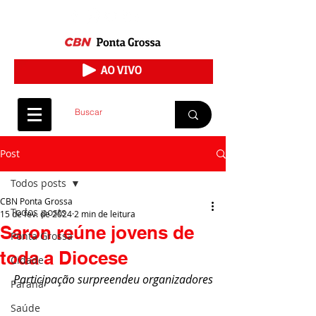
Post
Todos posts
CBN Ponta Grossa
Todos posts
15 de fev. de 2024
2 min de leitura
Saron reúne jovens de
Ponta Grossa
toda a Diocese
Cidade
Participação surpreendeu organizadores
Paraná
Saúde