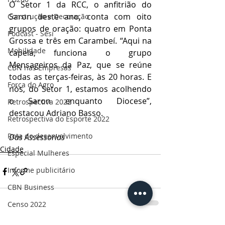
O Setor 1 da RCC, o anfitrião do 
Saron deste ano, conta com oito 
Construção e Decoração
grupos de oração: quatro em Ponta 
Podcast - Sesi
Grossa e três em Carambeí. “Aqui na 
Mobilidade
capela, funciona o grupo 
Mensageiros da Paz, que se reúne 
CBN nas Empresas
todas as terças-feiras, às 20 horas. E 
Força do Agro
nós, do Setor 1, estamos acolhendo 
o Saron enquanto Diocese”, 
Retrospectiva 2022
destacou Adriano Basso.
Retrospectiva do Esporte 2022
Rota do desenvolvimento
Das Assessorias
Cidade
Especial Mulheres
Informe publicitário
CBN Business
Censo 2022
Ruas da história