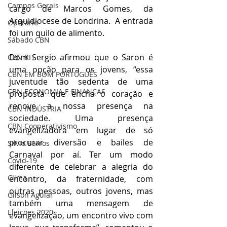
Campos Gerais
cargo de Marcos Gomes, da 
Arquidiocese de Londrina.  A entrada 
Operário
foi um quilo de alimento.
Sábado CBN
Dom Sergio afirmou que o Saron é 
CBN RH
uma opção para os jovens, “essa 
CBN EM BOM PORTUGUÊS
juventude tão sedenta de uma 
CBN ECONOMIA E FINANÇAS
proposta que encha o coração e 
renove a nossa presença na 
CBN INDÚSTRIA
sociedade. Uma presença 
CBN Cooperativismo
evangelizadora em lugar de só 
procurar diversão e bailes de 
Silvio Barros
Carnaval por aí. Ter um modo 
Covid-19
diferente de celebrar a alegria do 
Clima
encontro, da fraternidade, com 
outras pessoas, outros jovens, mas 
Gilson Aguiar
também uma mensagem de 
Eleições 2020
evangelização, um encontro vivo com 