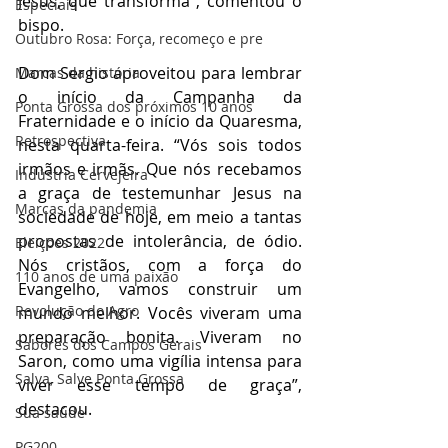
Jesus, que transforma”, comentou o 
Especiais
bispo.
Outubro Rosa: Força, recomeço e pre
Dom Sergio aproveitou para lembrar 
Marcas da história
o início da Campanha da 
Ponta Grossa dos próximos 10 anos
Fraternidade e o início da Quaresma, 
Retrospectiva
nesta quarta-feira. “Vós sois todos 
irmãos e irmãs. Que nós recebamos 
Indústria Cervejeira
a graça de testemunhar Jesus na 
Marcas da pandemia
sociedade de hoje, em meio a tantas 
propostas de intolerância, de ódio. 
Eleições 2022
Nós cristãos, com a força do 
110 anos de uma paixão
Evangelho, vamos construir um 
Revolução do Agro
mundo melhor. Vocês viveram uma 
preparação bonita. Viveram no 
Sabores dos Campos Gerais
Saron, como uma vigília intensa para 
Salva, Salve Ponta Grossa
viver esse tempo de graça”, 
destacou.
Sua saúde
PG200