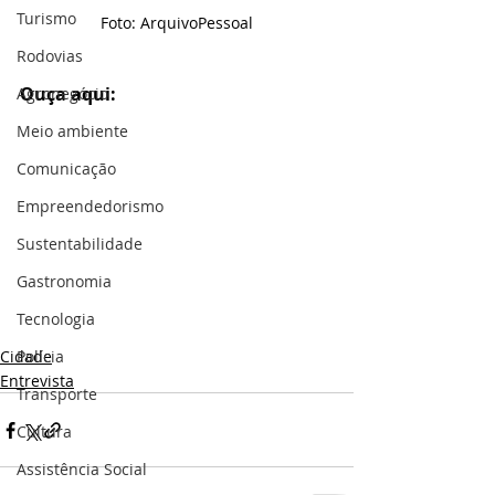
Turismo
Foto: ArquivoPessoal
Rodovias
Ouça aqui:
Agronegócio
Meio ambiente
Comunicação
Empreendedorismo
Sustentabilidade
Gastronomia
Tecnologia
Polícia
Cidade
Entrevista
Transporte
Cultura
Assistência Social