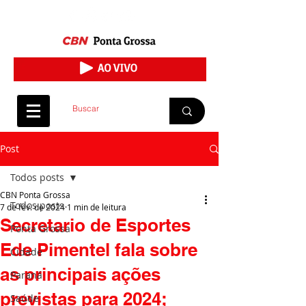
Post
Todos posts
CBN Ponta Grossa
Todos posts
7 de fev. de 2024
1 min de leitura
Secretario de Esportes
Ponta Grossa
Ede Pimentel fala sobre
Cidade
as principais ações
Paraná
previstas para 2024;
Saúde