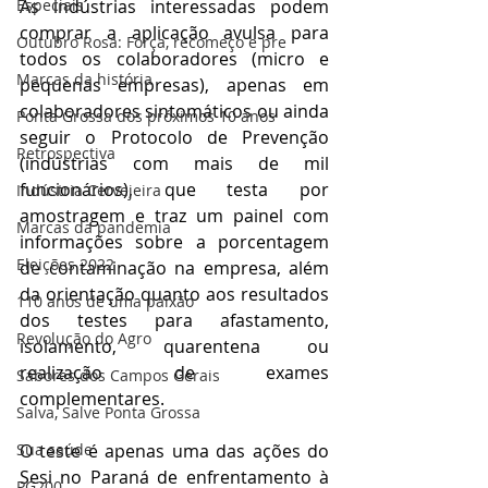
As indústrias interessadas podem 
Especiais
comprar a aplicação avulsa para 
Outubro Rosa: Força, recomeço e pre
todos os colaboradores (micro e 
Marcas da história
pequenas empresas), apenas em 
colaboradores sintomáticos ou ainda 
Ponta Grossa dos próximos 10 anos
seguir o Protocolo de Prevenção 
Retrospectiva
(indústrias com mais de mil 
funcionários), que testa por 
Indústria Cervejeira
amostragem e traz um painel com 
Marcas da pandemia
informações sobre a porcentagem 
Eleições 2022
de contaminação na empresa, além 
da orientação quanto aos resultados 
110 anos de uma paixão
dos testes para afastamento, 
Revolução do Agro
isolamento, quarentena ou 
realização de exames 
Sabores dos Campos Gerais
complementares.  
Salva, Salve Ponta Grossa
O teste é apenas uma das ações do 
Sua saúde
Sesi no Paraná de enfrentamento à 
PG200