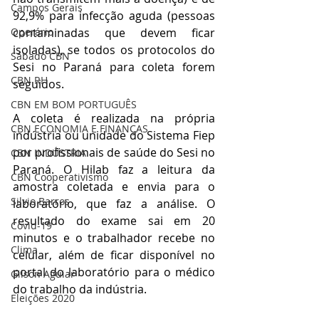
Campos Gerais
92,9% para infecção aguda (pessoas 
contaminadas que devem ficar 
Operário
isoladas), se todos os protocolos do 
Sábado CBN
Sesi no Paraná para coleta forem 
CBN RH
seguidos. 
CBN EM BOM PORTUGUÊS
A coleta é realizada na própria 
CBN ECONOMIA E FINANÇAS
indústria ou unidade do Sistema Fiep 
por profissionais de saúde do Sesi no 
CBN INDÚSTRIA
Paraná. O Hilab faz a leitura da 
CBN Cooperativismo
amostra coletada e envia para o 
Silvio Barros
laboratório, que faz a análise. O 
resultado do exame sai em 20 
Covid-19
minutos e o trabalhador recebe no 
Clima
celular, além de ficar disponível no 
portal do laboratório para o médico 
Gilson Aguiar
do trabalho da indústria. 
Eleições 2020