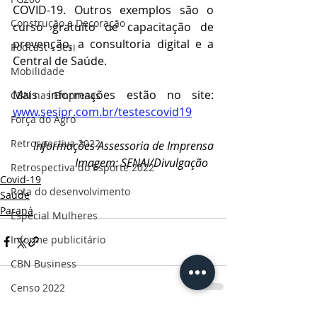
COVID-19. Outros exemplos são o 
Construção e Decoração
curso gratuito de capacitação de 
prevenção, a consultoria digital e a 
Podcast - Sesi
Central de Saúde. 
Mobilidade
Mais informações estão no site: 
CBN nas Empresas
www.sesipr.com.br/testescovid19
Força do Agro
Retrospectiva 2022
Informações Assessoria de Imprensa
Imagem: SENAI/Divulgação  
Retrospectiva do Esporte 2022
Covid-19
Rota do desenvolvimento
Saúde
Paraná
Especial Mulheres
Informe publicitário
CBN Business
Censo 2022
Ruas da história