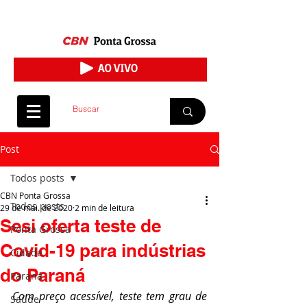
Post
Todos posts
CBN Ponta Grossa
Todos posts
29 de mai. de 2020
2 min de leitura
Sesi oferta teste de
Ponta Grossa
Covid-19 para indústrias
Cidade
do Paraná
Paraná
Com preço acessível, teste tem grau de 
Saúde