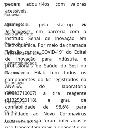
podem adquiri-los com valores 
Turismo
acessíveis. 
Rodovias
Produzidos pela startup 
Hi 
Agronegócio
Technologies
, em parceria com o 
Meio ambiente
Instituto Senai de Inovação em 
Comunicação
Eletroquímica. Por meio da chamada 
“Missão contra COVID-19” do Edital 
Empreendedorismo
de Inovação para Indústria, e 
Sustentabilidade
profissionais de Saúde do Sesi no 
Paraná, o Hilab tem todos os 
Gastronomia
componentes do kit registrados na 
Tecnologia
ANVISA, do laboratório 
Polícia
(80583710007) à tira reagente 
(81325990118), e grau de 
Transporte
confiabilidade de 98,6% para 
Cultura
imunidade ao Novo Coronavírus 
(pessoas que já foram infectadas e 
Assistência Social
não transmitem mais a doença) e de 