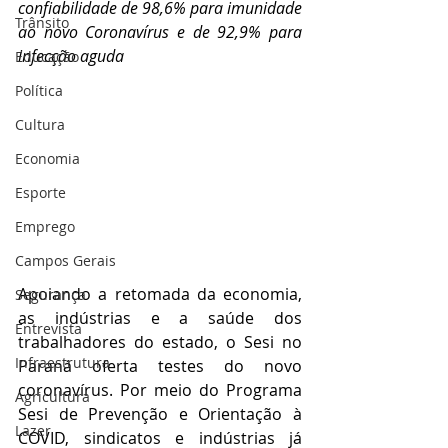
confiabilidade de 98,6% para imunidade 
Trânsito
ao novo Coronavírus e de 92,9% para 
infecção aguda
Educação
Política
Cultura
Economia
Esporte
Emprego
Campos Gerais
Apoiando a retomada da economia, 
Segurança
as indústrias e a saúde dos 
Entrevista
trabalhadores do estado, o Sesi no 
Infraestrutura
Paraná oferta testes do novo 
coronavírus. Por meio do Programa 
Agricultura
Sesi de Prevenção e Orientação à 
Lazer
COVID, sindicatos e indústrias já 