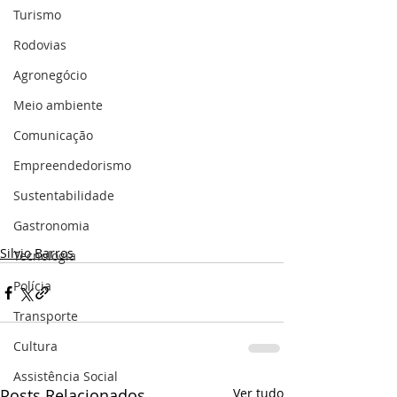
Turismo
Rodovias
Agronegócio
Meio ambiente
Comunicação
Empreendedorismo
Sustentabilidade
Gastronomia
Silvio Barros
Tecnologia
Polícia
Transporte
Cultura
Assistência Social
Posts Relacionados
Ver tudo