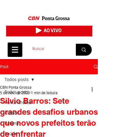
Post
Todos posts
CBN Ponta Grossa
Todos posts
5 de nov. de 2020
1 min de leitura
Silvio Barros: Sete
Ponta Grossa
grandes desafios urbanos
Cidade
que novos prefeitos terão
Paraná
de enfrentar
Saúde