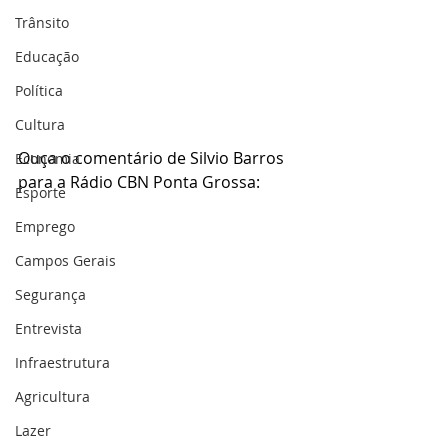
Trânsito
Educação
Política
Cultura
Ouça o comentário de Silvio Barros 
Economia
para a Rádio CBN Ponta Grossa: 
Esporte
Emprego
Campos Gerais
Segurança
Entrevista
Infraestrutura
Agricultura
Lazer