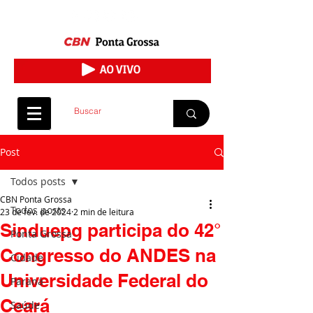
Post
Todos posts
CBN Ponta Grossa
Todos posts
23 de fev. de 2024
2 min de leitura
Sinduepg participa do 42°
Ponta Grossa
Congresso do ANDES na
Cidade
Universidade Federal do
Paraná
Ceará
Saúde