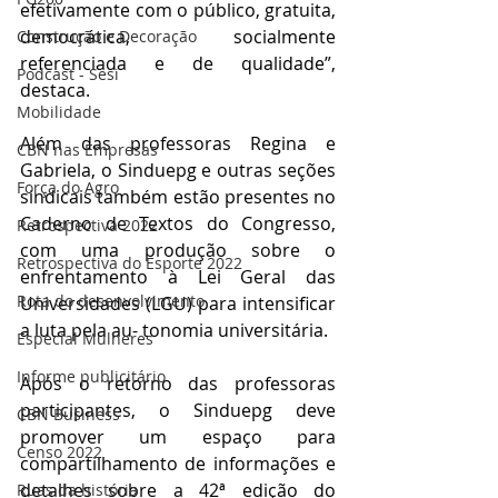
efetivamente com o público, gratuita, 
democrática, socialmente 
Construção e Decoração
referenciada e de qualidade”, 
Podcast - Sesi
destaca. 
Mobilidade
Além das professoras Regina e 
CBN nas Empresas
Gabriela, o Sinduepg e outras seções 
Força do Agro
sindicais também estão presentes no 
Caderno de Textos do Congresso, 
Retrospectiva 2022
com uma produção sobre o 
Retrospectiva do Esporte 2022
enfrentamento à Lei Geral das 
Rota do desenvolvimento
Universidades (LGU) para intensificar 
a luta pela au- tonomia universitária. 
Especial Mulheres
Informe publicitário
Após o retorno das professoras 
participantes, o Sinduepg deve 
CBN Business
promover um espaço para 
Censo 2022
compartilhamento de informações e 
detalhes sobre a 42ª edição do 
Ruas da história