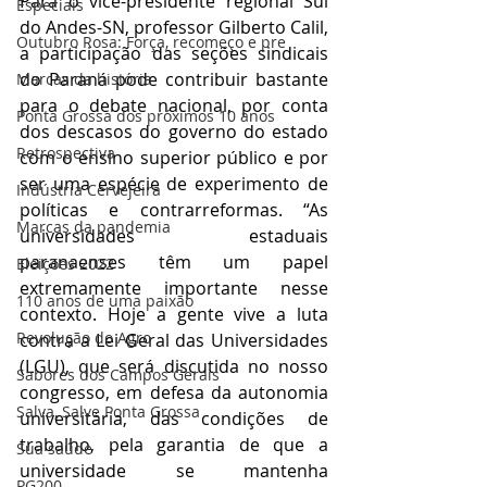
Para o vice-presidente regional Sul 
Especiais
do Andes-SN, professor Gilberto Calil, 
Outubro Rosa: Força, recomeço e pre
a participação das seções sindicais 
do Paraná pode contribuir bastante 
Marcas da história
para o debate nacional, por conta 
Ponta Grossa dos próximos 10 anos
dos descasos do governo do estado 
Retrospectiva
com o ensino superior público e por 
ser uma espécie de experimento de 
Indústria Cervejeira
políticas e contrarreformas. “As 
Marcas da pandemia
universidades estaduais 
paranaenses têm um papel 
Eleições 2022
extremamente importante nesse 
110 anos de uma paixão
contexto. Hoje a gente vive a luta 
Revolução do Agro
contra a Lei Geral das Universidades 
(LGU), que será discutida no nosso 
Sabores dos Campos Gerais
congresso, em defesa da autonomia 
Salva, Salve Ponta Grossa
universitária, das condições de 
trabalho, pela garantia de que a 
Sua saúde
universidade se mantenha 
PG200