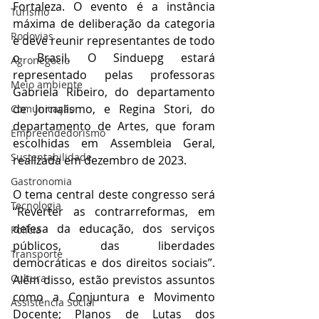
Fortaleza. O evento é a instância 
Turismo
máxima de deliberação da categoria 
Rodovias
e deve reunir representantes de todo 
o Brasil. O Sinduepg estará 
Agronegócio
representado pelas professoras 
Meio ambiente
Gabriela Ribeiro, do departamento 
de Jornalismo, e Regina Stori, do 
Comunicação
departamento de Artes, que foram 
Empreendedorismo
escolhidas em Assembleia Geral, 
Sustentabilidade
realizada em dezembro de 2023. 
Gastronomia
O tema central deste congresso será 
Tecnologia
“Reverter as contrarreformas, em 
defesa da educação, dos serviços 
Polícia
públicos, das liberdades 
Transporte
democráticas e dos direitos sociais”. 
Cultura
Além disso, estão previstos assuntos 
como a Conjuntura e Movimento 
Assistência Social
Docente; Planos de Lutas dos 