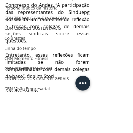
Congresso do Andes. “A participação 
Personalidades da história
das representantes do Sinduepg 
CBN TECNOLOGIA E INOVAÇÃO
possibilita um momento de reflexão 
e trocas com colegas de demais 
CBN CIDADES SUSTENTÁVEIS
seções sindicais sobre essas 
Colunistas
questões. 
Linha do tempo
Entretanto, essas reflexões ficam 
CBN Momento Fitness
limitadas se não forem 
CBN COMPORTAMENTO
compartilhadas com demais colegas 
da base”, finaliza Stori.
CRÔNICAS DOS CAMPOS GERAIS
CBN Visão Empresarial
Das Assessorias
Educação
CBN Onde Comer PG
CBN Vida & Saúde
CBN Boa Comunicação
CBN Vida Ativa