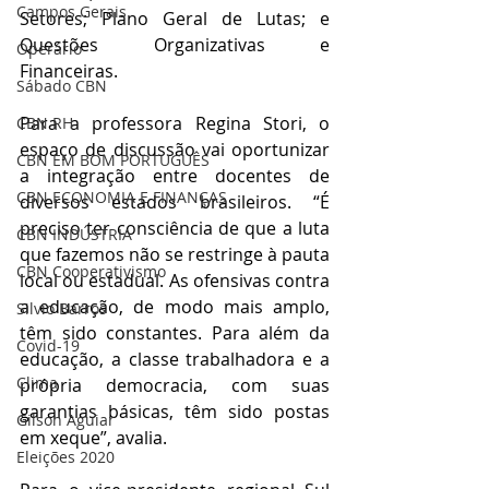
Campos Gerais
Setores; Plano Geral de Lutas; e 
Questões Organizativas e 
Operário
Financeiras. 
Sábado CBN
Para a professora Regina Stori, o 
CBN RH
espaço de discussão vai oportunizar 
CBN EM BOM PORTUGUÊS
a integração entre docentes de 
CBN ECONOMIA E FINANÇAS
diversos estados brasileiros. “É 
preciso ter consciência de que a luta 
CBN INDÚSTRIA
que fazemos não se restringe à pauta 
CBN Cooperativismo
local ou estadual. As ofensivas contra 
a educação, de modo mais amplo, 
Silvio Barros
têm sido constantes. Para além da 
Covid-19
educação, a classe trabalhadora e a 
Clima
própria democracia, com suas 
garantias básicas, têm sido postas 
Gilson Aguiar
em xeque”, avalia.
Eleições 2020