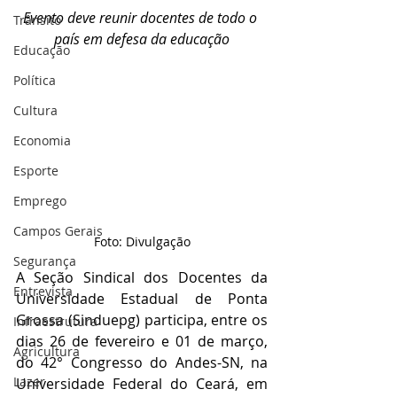
Evento deve reunir docentes de todo o 
Trânsito
país em defesa da educação
Educação
Política
Cultura
Economia
Esporte
Emprego
Campos Gerais
Foto: Divulgação
Segurança
A Seção Sindical dos Docentes da 
Entrevista
Universidade Estadual de Ponta 
Grossa (Sinduepg) participa, entre os 
Infraestrutura
dias 26 de fevereiro e 01 de março, 
Agricultura
do 42° Congresso do Andes-SN, na 
Lazer
Universidade Federal do Ceará, em 