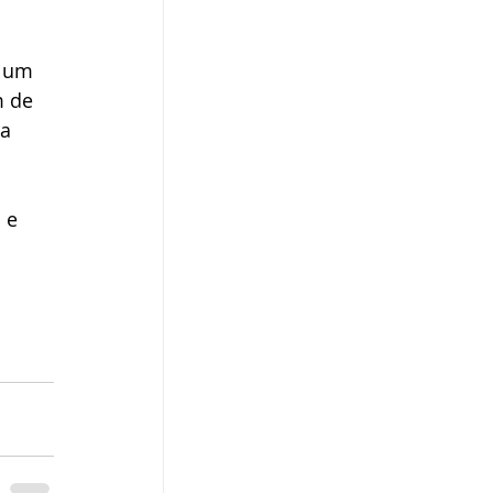
 
 um 
 de 
a 
 e 