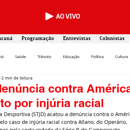
araná
Programação
Entrevistas
Colunistas
ná
Saúde
Trânsito
Educação
Política
Cultura
5
2 min de leitura
Segurança
Entrevista
Infraestrutura
Agricultura
L
denúncia contra Améric
o por injúria racial
Meio ambiente
Comunicação
Empreendedorismo
Susten
ça Desportiva (STJD) acatou a denúncia contra o Améri
lo caso de injúria racial contra Allano, do Operário, 
Transporte
Cultura
Assistência Social
times pela sexta rodada da Série B do Campeonato 