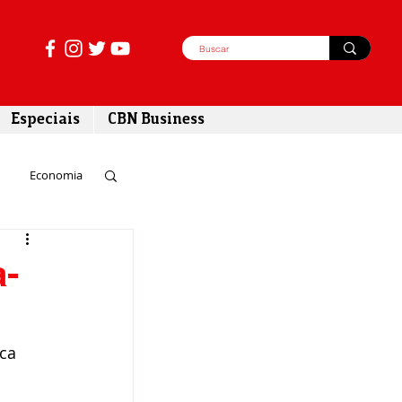
Especiais
CBN Business
Economia
azer
a-
tabilidade
ca 