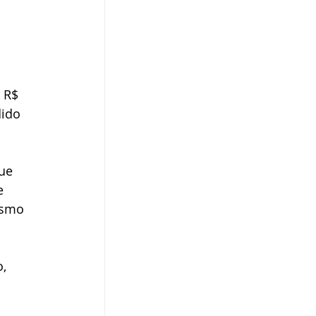
 
 R$ 
ido 
ue 
e 
ismo 
, 