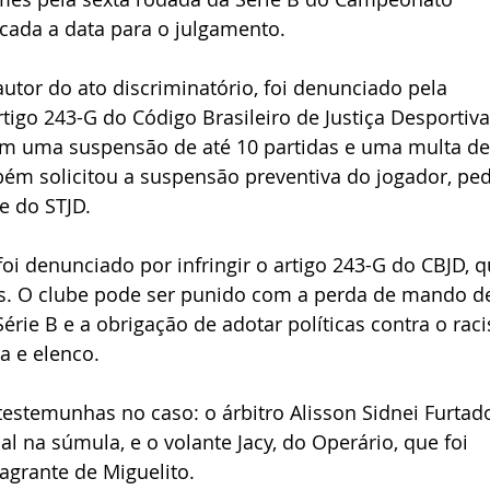
rcada a data para o julgamento.
autor do ato discriminatório, foi denunciado pela 
igo 243-G do Código Brasileiro de Justiça Desportiva
 em uma suspensão de até 10 partidas e uma multa de
bém solicitou a suspensão preventiva do jogador, ped
e do STJD.
i denunciado por infringir o artigo 243-G do CBJD, q
ios. O clube pode ser punido com a perda de mando d
rie B e a obrigação de adotar políticas contra o rac
a e elenco.
testemunhas no caso: o árbitro Alisson Sidnei Furtado
ial na súmula, e o volante Jacy, do Operário, que foi 
lagrante de Miguelito.