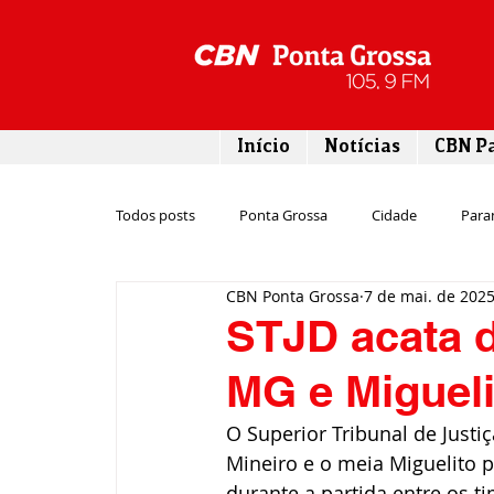
Início
Notícias
CBN P
Todos posts
Ponta Grossa
Cidade
Para
CBN Ponta Grossa
7 de mai. de 202
Esporte
Emprego
Campos Gerais
STJD acata 
MG e Miguelit
Turismo
Rodovias
Agronegócio
O Superior Tribunal de Justi
Mineiro e o meia Miguelito pe
Gastronomia
Tecnologia
Polícia
durante a partida entre os 