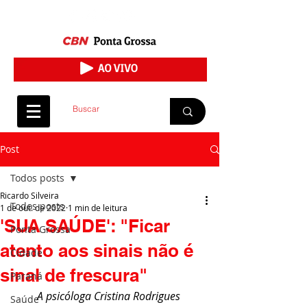
Post
Todos posts
Ricardo Silveira
Todos posts
1 de out. de 2022
1 min de leitura
'SUA SAÚDE': "Ficar
Ponta Grossa
atento aos sinais não é
Cidade
sinal de frescura"
Paraná
A psicóloga Cristina Rodrigues 
Saúde