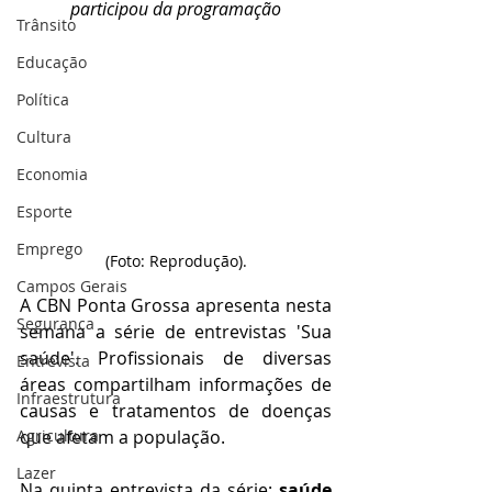
participou da programação
Trânsito
Educação
Política
Cultura
Economia
Esporte
Emprego
(Foto: Reprodução).
Campos Gerais
A CBN Ponta Grossa apresenta nesta 
Segurança
semana a série de entrevistas 'Sua 
saúde'. Profissionais de diversas 
Entrevista
áreas compartilham informações de 
Infraestrutura
causas e tratamentos de doenças 
que afetam a população.
Agricultura
Lazer
Na quinta entrevista da série: 
saúde 