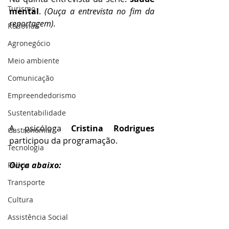
Turismo
mental
.
 (Ouça a entrevista no fim da 
reportagem).
Rodovias
Agronegócio
Meio ambiente
Comunicação
Empreendedorismo
Sustentabilidade
A psicóloga 
Cristina Rodrigues
Gastronomia
participou da programação.
Tecnologia
Ouça abaixo:
Polícia
Transporte
Cultura
Assistência Social