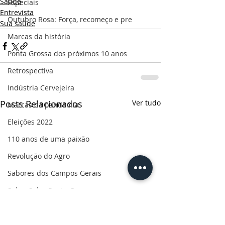
Saúde
Especiais
Entrevista
Outubro Rosa: Força, recomeço e pre
Sua saúde
Marcas da história
Ponta Grossa dos próximos 10 anos
Retrospectiva
Indústria Cervejeira
Posts Relacionados
Ver tudo
Marcas da pandemia
Eleições 2022
110 anos de uma paixão
Revolução do Agro
Sabores dos Campos Gerais
Salva, Salve Ponta Grossa
Sua saúde
PG200