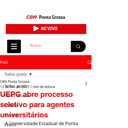
Post
Todos posts
CBN Ponta Grossa
Todos posts
13 de fev. de 2025
1 min de leitura
UEPG abre processo
Ponta Grossa
seletivo para agentes
Cidade
universitários
Paraná
A Universidade Estadual de Ponta 
Saúde