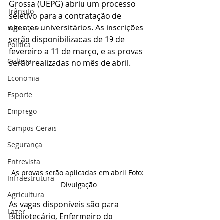
Grossa (UEPG) abriu um processo 
Trânsito
seletivo para a contratação de 
agentes universitários. As inscrições 
Educação
serão disponibilizadas de 19 de 
Política
fevereiro a 11 de março, e as provas 
Cultura
serão realizadas no mês de abril.
Economia
Esporte
Emprego
Campos Gerais
Segurança
Entrevista
As provas serão aplicadas em abril Foto: 
Infraestrutura
Divulgação
Agricultura
As vagas disponíveis são para 
Lazer
Bibliotecário, Enfermeiro do 