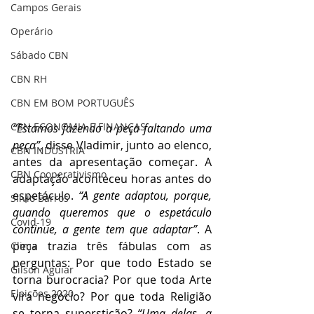
Campos Gerais
Operário
Sábado CBN
CBN RH
CBN EM BOM PORTUGUÊS
CBN ECONOMIA E FINANÇAS
“Estamos fazendo a peça faltando uma 
peça”
, disse Vladimir, junto ao elenco, 
CBN INDÚSTRIA
antes da apresentação começar. A 
CBN Cooperativismo
adaptação aconteceu horas antes do 
espetáculo. 
“A gente adaptou, porque, 
Silvio Barros
quando queremos que o espetáculo 
Covid-19
continue, a gente tem que adaptar”
. A 
peça trazia três fábulas com as 
Clima
perguntas: Por que todo Estado se 
Gilson Aguiar
torna burocracia? Por que toda Arte 
Eleições 2020
vira negócio? Por que toda Religião 
se torna superstição? 
“Uma delas, a 