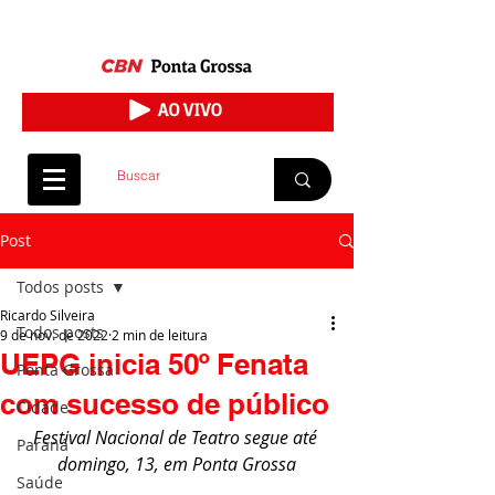
Post
Todos posts
Ricardo Silveira
Todos posts
9 de nov. de 2022
2 min de leitura
UEPG inicia 50º Fenata
Ponta Grossa
com sucesso de público
Cidade
Festival Nacional de Teatro segue até 
Paraná
domingo, 13, em Ponta Grossa
Saúde