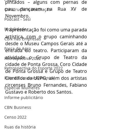
pintados – alguns com pernas de 
pau, dançaram na Rua XV de 
Construção e Decoração
Novembro. 
Podcast - Sesi
Mobilidade
A apresentação foi como uma parada 
artística, com o grupo caminhando 
CBN nas Empresas
desde o Museu Campos Gerais até a 
Força do Agro
entrada do teatro. Participaram da 
atividade o Grupo de Teatro da 
Retrospectiva 2022
cidade de Ponta Grossa, Coro Cidade 
Retrospectiva do Esporte 2022
de Ponta Grossa e Grupo de Teatro 
Científico da UEPG, além dos artistas 
Rota do desenvolvimento
circenses Bruno Fernandes, Fabiano 
Especial Mulheres
Gustavo e Roberto dos Santos.
Informe publicitário
CBN Business
Censo 2022
Ruas da história