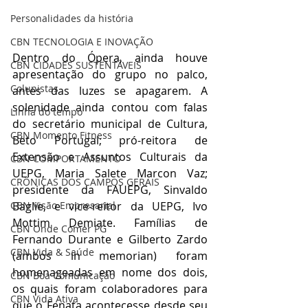
Personalidades da história
CBN TECNOLOGIA E INOVAÇÃO
Dentro do Ópera, ainda houve 
CBN CIDADES SUSTENTÁVEIS
apresentação do grupo no palco, 
Colunistas
antes das luzes se apagarem. A 
solenidade ainda contou com falas 
Linha do tempo
do secretário municipal de Cultura, 
CBN Momento Fitness
Beto Portugal; pró-reitora de 
Extensão e Assuntos Culturais da 
CBN COMPORTAMENTO
UEPG, Maria Salete Marcon Vaz; 
CRÔNICAS DOS CAMPOS GERAIS
presidente da FAUEPG, Sinvaldo 
Baglie, e vice-reitor da UEPG, Ivo 
CBN Visão Empresarial
Mottim Demiate. Famílias de 
CBN Onde Comer PG
Fernando Durante e Gilberto Zardo 
CBN Vida & Saúde
(ambos in memorian) foram 
homenageadas em nome dos dois, 
CBN Boa Comunicação
os quais foram colaboradores para 
CBN Vida Ativa
que o Fenata acontecesse desde seu 