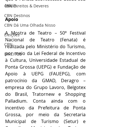
início.
CBN Direitos & Deveres
CBN Destinos
Apoio
CBN Dá Uma Olhada Nisso
A Mostra de Teatro – 50º Festival 
Eleições
Nacional de Teatro (Fenata) é 
CBN
realizada pelo Ministério do Turismo, 
por meio da Lei Federal de Incentivo 
DIREITOS
à Cultura, Universidade Estadual de 
Ponta Grossa (UEPG) e Fundação de 
Apoio à UEPG (FAUEPG), com 
patrocínio da GMAD, Deragro – 
empresa do Grupo Lavoro, Belgotex 
do Brasil, Tratornew e Shopping 
Palladium. Conta ainda com o 
incentivo da Prefeitura de Ponta 
Grossa, por meio da Secretaria 
Municipal de Turismo (Setur) e 