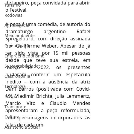
de Janeiro, peça convidada para abrir 
Turismo
o Festival.
Rodovias
A peça é uma comédia, de autoria do 
Agronegócio
dramaturgo argentino Rafael 
Meio ambiente
Spregelburd, com direção assinada 
por Guilherme Weber. Apesar de já 
Comunicação
ter sido vista por 15 mil pessoas 
Empreendedorismo
desde que teve sua estreia, em 
Sustentabilidade
março de 2022, os presentes 
puderam conferir um espetáculo 
Gastronomia
inédito – com a ausência da atriz 
Tecnologia
Dani Barros (positivada com Covid-
19), Vladimir Brichta, Julia Lemmertz, 
Polícia
Marcio Vito e Claudio Mendes 
Transporte
apresentaram a peça reformulada, 
Cultura
com personagens incorporados às 
falas de cada um.
Assistência Social