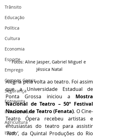
Trânsito
Educação
Política
Cultura
Economia
Esporte
Fotos: Aline Jasper, Gabriel Miguel e 
Jéssica Natal
Emprego
Campos Gerais
Alegria pela volta ao teatro. Foi assim 
que a Universidade Estadual de 
Segurança
Ponta Grossa iniciou a 
Mostra 
Entrevista
Nacional de Teatro – 50º Festival 
Nacional de Teatro (Fenata)
. O Cine-
Infraestrutura
Teatro Ópera recebeu artistas e 
Agricultura
entusiastas do teatro para assistir 
Lazer
‘Tudo’
, da Quintal Produções do Rio 