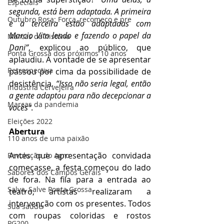
Especiais
segunda, está bem adaptada. A primeira 
Outubro Rosa: Força, recomeço e pre
e a terceira estão adaptadas com 
Marcio Vito lendo e fazendo o papel da 
Marcas da história
Dani”
, explicou ao público, que 
Ponta Grossa dos próximos 10 anos
aplaudiu. A vontade de se apresentar 
Retrospectiva
passou por cima da possibilidade de 
desistência. 
“Isso não seria legal, então 
Indústria Cervejeira
a gente adaptou para não decepcionar a 
Marcas da pandemia
vocês”
.
Eleições 2022
Abertura
110 anos de uma paixão
Antes que apresentação convidada 
Revolução do Agro
começasse, a festa começou do lado 
Sabores dos Campos Gerais
de fora. Na fila para a entrada ao 
Salva, Salve Ponta Grossa
teatro, artistas realizaram a 
intervenção com os presentes. Todos 
Sua saúde
com roupas coloridas e rostos 
PG200