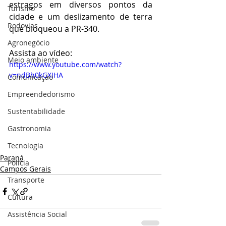
estragos em diversos pontos da 
Turismo
cidade e um deslizamento de terra 
Rodovias
que bloqueou a PR-340. 
Agronegócio
Assista ao vídeo: 
Meio ambiente
https://www.youtube.com/watch?
v=ndBh0kGXIHA
Comunicação
Empreendedorismo
Sustentabilidade
Gastronomia
Tecnologia
Paraná
Polícia
Campos Gerais
Transporte
Cultura
Assistência Social