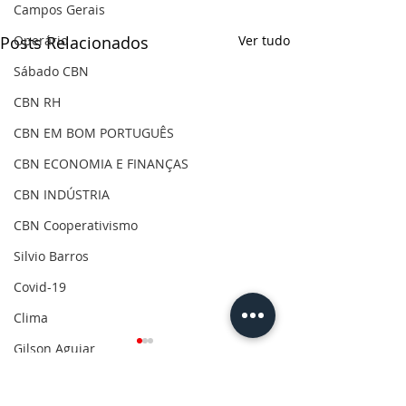
Campos Gerais
Operário
Posts Relacionados
Ver tudo
Sábado CBN
CBN RH
CBN EM BOM PORTUGUÊS
CBN ECONOMIA E FINANÇAS
CBN INDÚSTRIA
CBN Cooperativismo
Silvio Barros
Covid-19
Clima
Gilson Aguiar
Eleições 2020