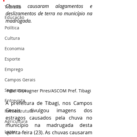
Chuvas causaram alagamentos e 
Trânsito
deslizamentos de terra no município na 
Educação
madrugada. 
Política
Cultura
Economia
Esporte
Emprego
Campos Gerais
Segurança
Foto: Giovagner Pires/ASCOM Pref. Tibagi
Entrevista
A prefeitura de Tibagi, nos Campos 
Gerais, divulgou imagens dos 
Infraestrutura
estragos causados pela chuva no 
Agricultura
município na madrugada desta 
Lazer
quinta-feira (23). As chuvas causaram 