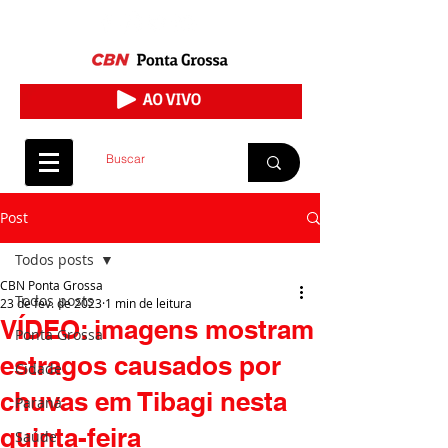
Post
Todos posts
CBN Ponta Grossa
Todos posts
23 de fev. de 2023
1 min de leitura
VÍDEO: imagens mostram
Ponta Grossa
estragos causados por
Cidade
chuvas em Tibagi nesta
Paraná
quinta-feira
Saúde