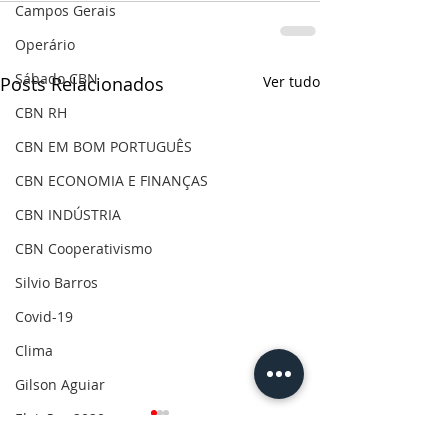
Campos Gerais
Operário
Sábado CBN
Posts Relacionados
Ver tudo
CBN RH
CBN EM BOM PORTUGUÊS
CBN ECONOMIA E FINANÇAS
CBN INDÚSTRIA
CBN Cooperativismo
Silvio Barros
Covid-19
Clima
Gilson Aguiar
Eleições 2020