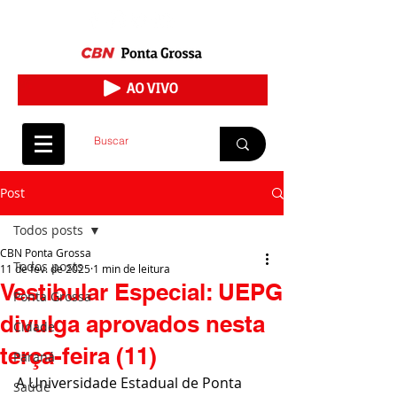
Post
Todos posts
CBN Ponta Grossa
Todos posts
11 de fev. de 2025
1 min de leitura
Vestibular Especial: UEPG
Ponta Grossa
divulga aprovados nesta
Cidade
terça-feira (11)
Paraná
A Universidade Estadual de Ponta 
Saúde