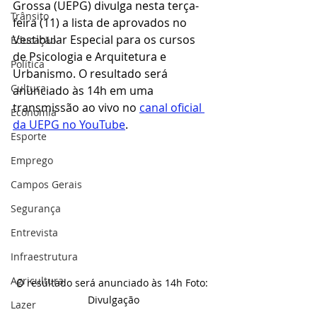
Grossa (UEPG) divulga nesta terça-
Trânsito
feira (11) a lista de aprovados no 
Vestibular Especial para os cursos 
Educação
de Psicologia e Arquitetura e 
Política
Urbanismo. O resultado será 
Cultura
anunciado às 14h em uma 
transmissão ao vivo no 
canal oficial 
Economia
da UEPG no YouTube
.
Esporte
Emprego
Campos Gerais
Segurança
Entrevista
Infraestrutura
Agricultura
O resultado será anunciado às 14h Foto: 
Divulgação
Lazer