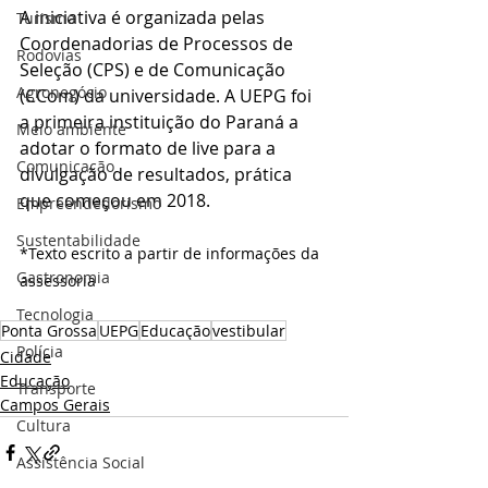
A iniciativa é organizada pelas 
Turismo
Coordenadorias de Processos de 
Rodovias
Seleção (CPS) e de Comunicação 
Agronegócio
(CCom) da universidade. A UEPG foi 
a primeira instituição do Paraná a 
Meio ambiente
adotar o formato de live para a 
Comunicação
divulgação de resultados, prática 
que começou em 2018.
Empreendedorismo
Sustentabilidade
*Texto escrito a partir de informações da 
Gastronomia
assessoria
Tecnologia
Ponta Grossa
UEPG
Educação
vestibular
Polícia
Cidade
Educação
Transporte
Campos Gerais
Cultura
Assistência Social