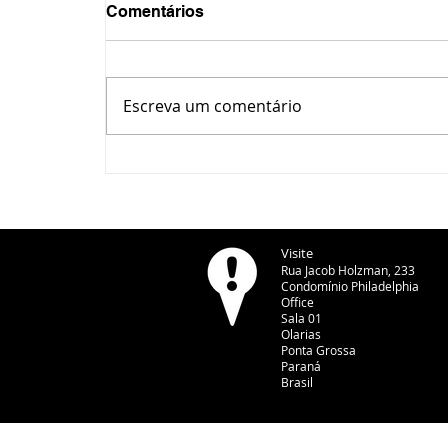
Comentários
Escreva um comentário
CBN Dá Uma Olhada Nisso
- Robson Netto - 06/08/2026
Visite
Rua Jacob Holzman, 233
Condomínio Philadelphia
Office
Sala 01
Olarias
Ponta Grossa
Paraná
Brasil