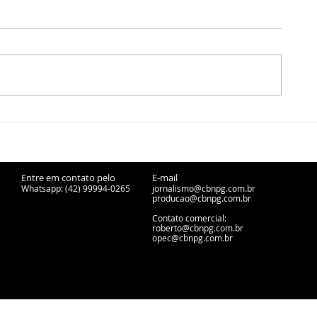
CBN Vida Ativa - André
CBN Economia
Armstrong - 06/08/2026
Alexandre La
06/08/2026
Entre em contato pelo
E-mail
Whatsapp: (42) 99994-0265
jornalismo@cbnpg.com.br
producao@cbnpg.
com.br
Contato comercial:
roberto@cbnpg.com.br
opec@cbnpg.com.br