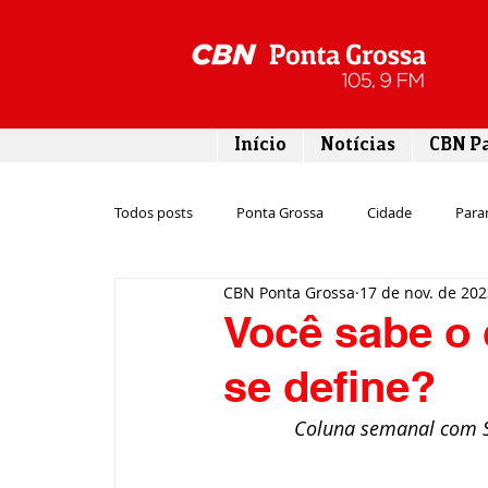
Início
Notícias
CBN P
Todos posts
Ponta Grossa
Cidade
Para
CBN Ponta Grossa
17 de nov. de 20
Esporte
Emprego
Campos Gerais
Você sabe o 
se define?
Turismo
Rodovias
Agronegócio
Coluna semanal com Se
Gastronomia
Tecnologia
Polícia