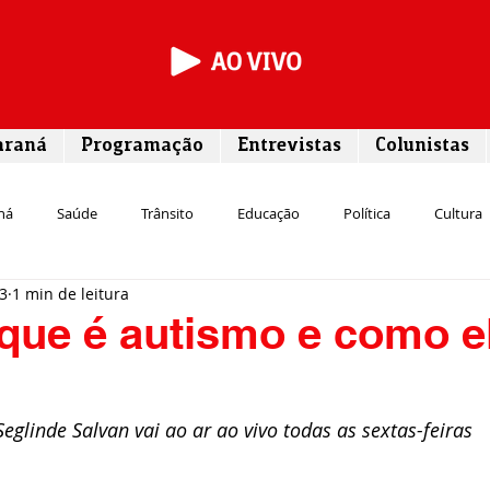
araná
Programação
Entrevistas
Colunistas
ná
Saúde
Trânsito
Educação
Política
Cultura
23
1 min de leitura
Segurança
Entrevista
Infraestrutura
Agricultura
L
que é autismo e como e
Meio ambiente
Comunicação
Empreendedorismo
Susten
glinde Salvan vai ao ar ao vivo todas as sextas-feiras
Transporte
Cultura
Assistência Social